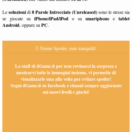
soluzioni
8 Parole Intrecciate (Unreleased)
Le
di
sono le stesse sia
iPhone/iPad/iPod
smartphone
tablet
se giocate su
o su
e
Android
PC
, oppure su
.
Niente Spoiler, state tranquilli!
Lo staff di dGame.it per non rovinarci la sorpresa e
mostrarvi tutte le immagini insieme, vi permette di
visualizzarle una alla volta per evitare spoiler!
Segui dGame.it su facebook e rimani sempre aggiornato
sui nuovi livelli e giochi!