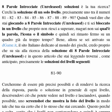
8 Parole Intrecciate (Unreleased) soluzioni
è la tua ricerca?
soluzione di un solo livello
Cerchi la
, precisamente uno tra il numeri
81 - 82 - 83 - 84 - 85 - 86 - 87 - 88 - 89 - 90? Quindi vuol dire che
giocando a 8 Parole Intrecciate (Unreleased)
bloccato
stai
e ti sei
in un livello
qual'è
che proprio non riesci a superare, magari non sai
la parola, l'icona o il simbolo
e quindi sei rimasto fermo su un
quadro già da troppo tempo? Bene, allora se sei arrivato su
dGame.it
, il sito Italiano dedicato al mondo dei giochi, credo proprio
soluzione di 8 Parole Intrecciate
che su sia alla ricerca della
(Unreleased)
e in questo articolo che stai leggendo troverai , come
soluzioni dei livelli seguenti
anticipato, precisamente le
:
81-90
Cercheremo di essere più precisi possibili e di rendervi la ricerca
della risposta, parola o soluzione in generale di ogni livello,
descrivendovi ciò che potete vedere nel livello e lasciandovi, quando
screenshot che mostra la foto del livello
possibile, uno
in modo
tale che tua sia certo che è lo stesso che stai cercando. Questo perché
a volte, capita che i livelli non corrispondono e quindi è sempre