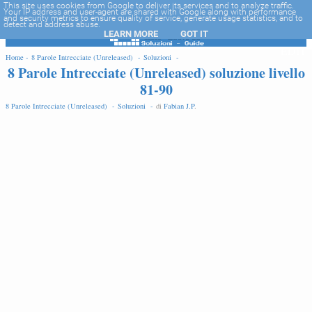
-->
This site uses cookies from Google to deliver its services and to analyze traffic.
Your IP address and user-agent are shared with Google along with performance
and security metrics to ensure quality of service, generate usage statistics, and to
detect and address abuse.
LEARN MORE
GOT IT
EDIT
Home -
8 Parole Intrecciate (Unreleased) -
Soluzioni -
8 Parole Intrecciate (Unreleased) soluzione livello
81-90
8 Parole Intrecciate (Unreleased) -
Soluzioni -
di
Fabian J.P
.