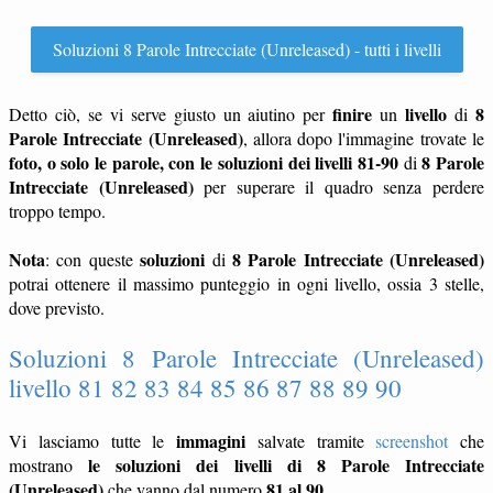
Soluzioni 8 Parole Intrecciate (Unreleased) - tutti i livelli
finire
livello
8
Detto ciò, se vi serve giusto un aiutino per
un
di
Parole Intrecciate (Unreleased)
, allora dopo l'immagine trovate le
foto, o solo le parole, con le soluzioni dei livelli 81-90
8 Parole
di
Intrecciate (Unreleased)
per superare il quadro senza perdere
troppo tempo.
Nota
soluzioni
8 Parole Intrecciate (Unreleased)
: con queste
di
potrai ottenere il massimo punteggio in ogni livello, ossia 3 stelle,
dove previsto.
Soluzioni 8 Parole Intrecciate (Unreleased)
livello 81 82 83 84 85 86 87 88 89 90
immagini
Vi lasciamo tutte le
salvate tramite
screenshot
che
le soluzioni dei livelli di 8 Parole Intrecciate
mostrano
(Unreleased)
81 al 90
che vanno dal numero
.