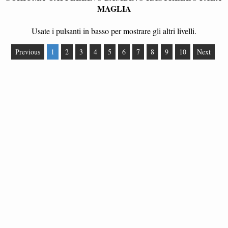
MAGLIA
Usate i pulsanti in basso per mostrare gli altri livelli.
Previous
1
2
3
4
5
6
7
8
9
10
Next