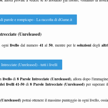
 di parole e rompicapo - La raccolta di dGame.it
Intrecciate (Unreleased)
livello
41
50
soluzioni
altr
n ogni
dal numero
al
, mentre per le
degli
Intrecciate (Unreleased) - tutti i livelli
livello
8 Parole Intrecciate (Unreleased)
n
di
, allora dopo l'immagin
dei livelli 41-50
8 Parole Intrecciate (Unreleased)
di
per superare i
 (Unreleased)
potrai ottenere il massimo punteggio in ogni livello, ossi