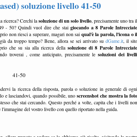
ased) soluzione livello 41-50
soluzione di un solo livello
ua ricerca? Cerchi la
, precisamente uno tra i
giocando a 8 Parole Intrecciat
49 - 50? Quindi vuol dire che stai
qual'è la parola, l'icona o i
prio non riesci a superare, magari non sai
già da troppo tempo? Bene, allora se sei arrivato su
dGame.it
, il sit
soluzione di 8 Parole Intrecciat
prio che su sia alla ricerca della
soluzioni dei livell
ndo troverai , come anticipato, precisamente le
41-50
dervi la ricerca della risposta, parola o soluzione in generale di ogn
screenshot che mostra la fot
ello e lasciandovi, quando possibile, uno
tesso che stai cercando. Questo perché a volte, capita che i livelli no
'immagine del vostro livello con quello riportato nella guida.
co
, allora provate a vedere se lo abbiamo già risolto, visitando la nostr