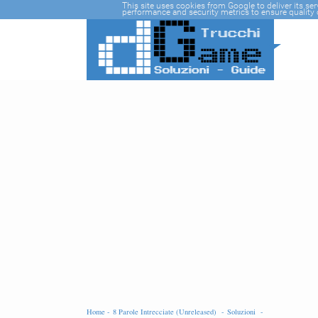
-->
This site uses cookies from Google to deliver its se
performance and security metrics to ensure quality o
Home -
8 Parole Intrecciate (Unreleased) -
Soluzioni -