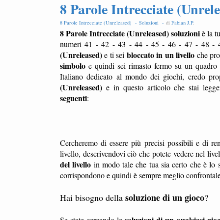
8 Parole Intrecciate (Unrele
8 Parole Intrecciate (Unreleased) -
Soluzioni -
di
Fabian J.P
.
8 Parole Intrecciate (Unreleased) soluzioni
è la t
numeri 41 - 42 - 43 - 44 - 45 - 46 - 47 - 48 - 
(Unreleased)
bloccato in un livello
e ti sei
che pro
simbolo
e quindi sei rimasto fermo su un quadro 
Italiano dedicato al mondo dei giochi, credo pro
(Unreleased)
e in questo articolo che stai legge
seguenti
:
Cercheremo di essere più precisi possibili e di ren
livello, descrivendovi ciò che potete vedere nel liv
del livello
in modo tale che tua sia certo che è lo s
corrispondono e quindi è sempre meglio confrontale l
soluzione di un gioco
Hai bisogno della
?
soluzioni di un qualsiasi gio
Se state cercando le