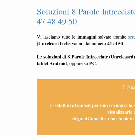
Soluzioni 8 Parole Intrecciat
47 48 49 50
immagini
Vi lasciamo tutte le
salvate tramite
scr
(Unreleased)
41 al 50
che vanno dal numero
.
soluzioni
8 Parole Intrecciate (Unreleased
Le
di
tablet
Android
PC
, oppure su
.
Nien
Lo staff di dGame.it per non rovinarci la 
visualizzarle 
Segui dGame.it su facebook e ri