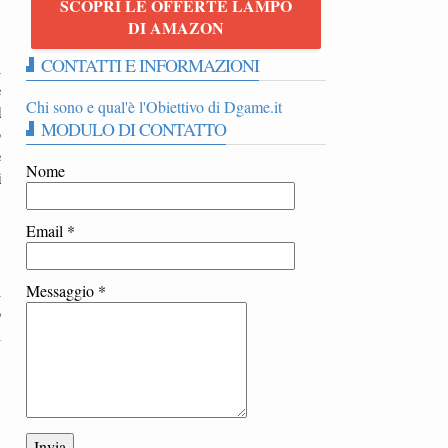
SCOPRI LE OFFERTE LAMPO
DI AMAZON
CONTATTI E INFORMAZIONI
l
e
Chi sono e qual'è l'Obiettivo di Dgame.it
l
MODULO DI CONTATTO
o
e
Nome
i
Email
*
i
Messaggio
*
o
n
a