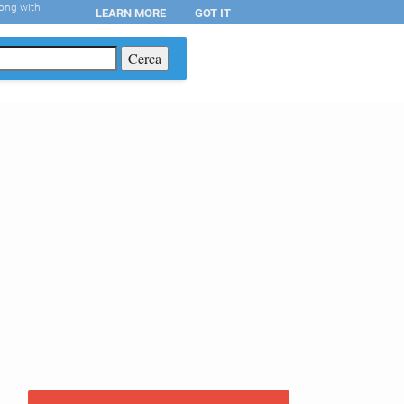
long with
LEARN MORE
GOT IT
T