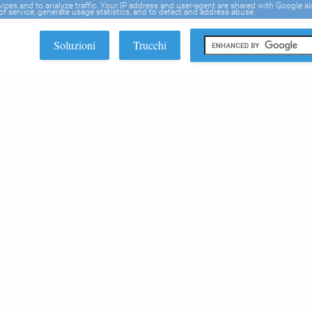
rvices and to analyze traffic. Your IP address and user-agent are shared with Google a
f service, generate usage statistics, and to detect and address abuse.
Soluzioni
Trucchi
EDI