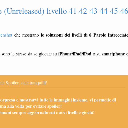
e (Unreleased) livello 41 42 43 44 45 4
le soluzioni dei livelli di 8 Parole Intrecciat
eenshot
che mostrano
)
iPhone/iPad/iPod
smartphone
sono le stesse sia se giocate su
o su
te Spoiler, state tranquilli!
sorpresa e mostrarvi tutte le immagini insieme, vi permette di
una alla volta per evitare spoiler!
mani sempre aggiornato sui nuovi livelli e giochi!