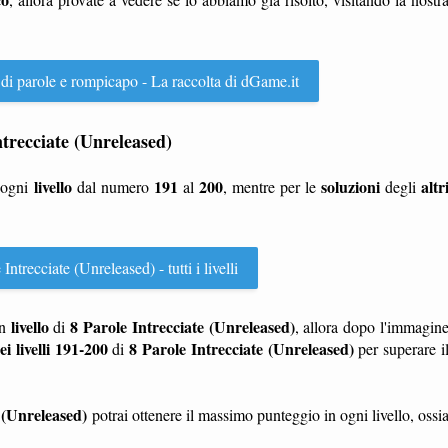
 di parole e rompicapo - La raccolta di dGame.it
Intrecciate (Unreleased)
livello
191
200
soluzioni
altr
 ogni
dal numero
al
, mentre per le
degli
Intrecciate (Unreleased) - tutti i livelli
livello
8 Parole Intrecciate (Unreleased)
n
di
, allora dopo l'immagin
ei livelli 191-200
8 Parole Intrecciate (Unreleased)
di
per superare i
 (Unreleased)
potrai ottenere il massimo punteggio in ogni livello, ossi