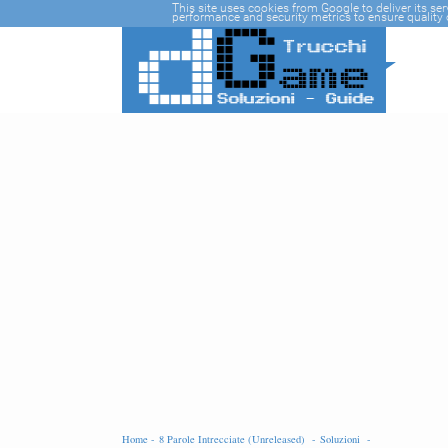
-->
This site uses cookies from Google to deliver its se
performance and security metrics to ensure quality o
Home -
8 Parole Intrecciate (Unreleased) -
Soluzioni -