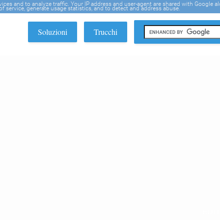
rvices and to analyze traffic. Your IP address and user-agent are shared with Google a
f service, generate usage statistics, and to detect and address abuse.
Soluzioni
Trucchi
EDI