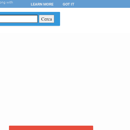
long with
LEARN MORE
GOT IT
T