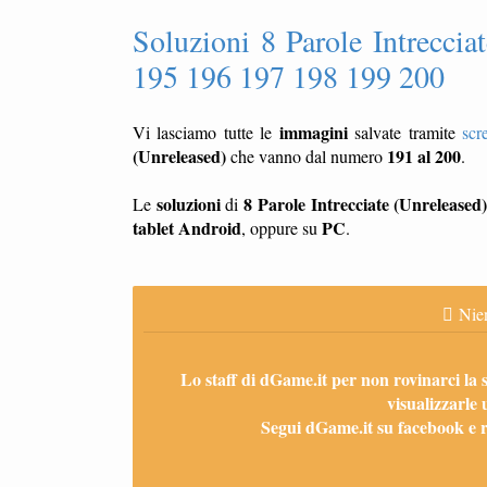
Soluzioni 8 Parole Intreccia
195 196 197 198 199 200
immagini
Vi lasciamo tutte le
salvate tramite
scr
(Unreleased)
191 al 200
che vanno dal numero
.
soluzioni
8 Parole Intrecciate (Unreleased
Le
di
tablet
Android
PC
, oppure su
.
Nien
Lo staff di dGame.it per non rovinarci la 
visualizzarle 
Segui dGame.it su facebook e ri