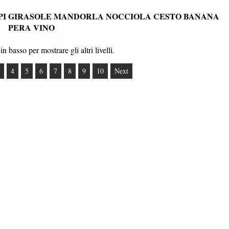
PI GIRASOLE MANDORLA NOCCIOLA CESTO BANANA
PERA VINO
in basso per mostrare gli altri livelli.
4
5
6
7
8
9
10
Next