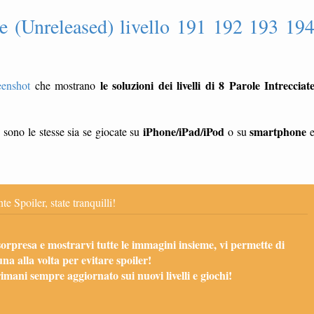
te (Unreleased) livello 191 192 193 19
le soluzioni dei livelli di 8 Parole Intrecciat
eenshot
che mostrano
)
iPhone/iPad/iPod
smartphone
sono le stesse sia se giocate su
o su
te Spoiler, state tranquilli!
sorpresa e mostrarvi tutte le immagini insieme, vi permette di
una alla volta per evitare spoiler!
mani sempre aggiornato sui nuovi livelli e giochi!