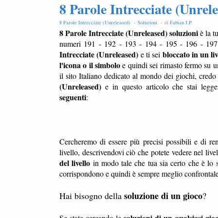
8 Parole Intrecciate (Unrele
8 Parole Intrecciate (Unreleased) -
Soluzioni -
di
Fabian J.P
.
8 Parole Intrecciate (Unreleased) soluzioni
è la t
numeri 191 - 192 - 193 - 194 - 195 - 196 - 197
Intrecciate (Unreleased)
bloccato in un liv
e ti sei
l'icona o il simbolo
e quindi sei rimasto fermo su u
il sito Italiano dedicato al mondo dei giochi, credo
(Unreleased)
e in questo articolo che stai legge
seguenti
:
Cercheremo di essere più precisi possibili e di ren
livello, descrivendovi ciò che potete vedere nel liv
del livello
in modo tale che tua sia certo che è lo s
corrispondono e quindi è sempre meglio confrontale l
soluzione di un gioco
Hai bisogno della
?
soluzioni di un qualsiasi gio
Se state cercando le