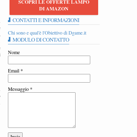
SCOPRI LE OFFERTE LAMPO
DI AMAZON
CONTATTI E INFORMAZIONI
l
e
Chi sono e qual'è l'Obiettivo di Dgame.it
,
MODULO DI CONTATTO
,
e
Nome
i
Email
*
i
Messaggio
*
o
n
a