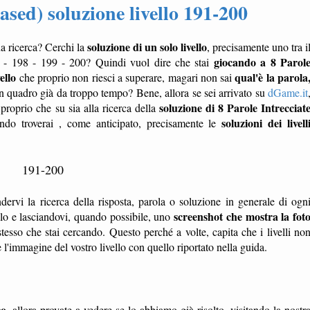
ased) soluzione livello 191-200
soluzione di un solo livello
ua ricerca? Cerchi la
, precisamente uno tra i
giocando a 8 Parol
 - 198 - 199 - 200? Quindi vuol dire che stai
ello
qual'è la parola
che proprio non riesci a superare, magari non sai
n quadro già da troppo tempo? Bene, allora se sei arrivato su
dGame.it
soluzione di 8 Parole Intrecciat
 proprio che su sia alla ricerca della
soluzioni dei livell
ndo troverai , come anticipato, precisamente le
191-200
dervi la ricerca della risposta, parola o soluzione in generale di ogn
screenshot che mostra la fot
ello e lasciandovi, quando possibile, uno
tesso che stai cercando. Questo perché a volte, capita che i livelli no
'immagine del vostro livello con quello riportato nella guida.
co
, allora provate a vedere se lo abbiamo già risolto, visitando la nostr