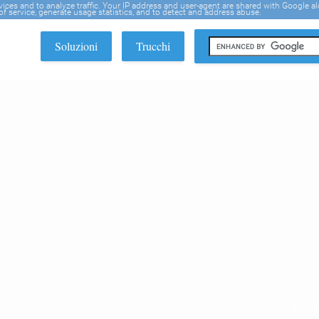
rvices and to analyze traffic. Your IP address and user-agent are shared with Google a
f service, generate usage statistics, and to detect and address abuse.
Soluzioni
Trucchi
EDI