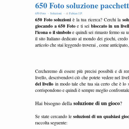
650 Foto soluzione pacchetto
650 Foto -
Soluzioni -
di
Fabian J.P
.
650 Foto soluzioni
sol
è la tua ricerca? Cerchi la
giocando a 650 Foto
bloccato in un livel
e ti sei
l'icona o il simbolo
e quindi sei rimasto fermo su u
il sito Italiano dedicato al mondo dei giochi, credo
articolo che stai leggendo troverai , come anticipato
Cercheremo di essere più precisi possibili e di ren
livello, descrivendovi ciò che potete vedere nel liv
del livello
in modo tale che tua sia certo che è lo s
corrispondono e quindi è sempre meglio confrontale l
soluzione di un gioco
Hai bisogno della
?
soluzioni di un qualsiasi gio
Se state cercando le
raccolta seguente: