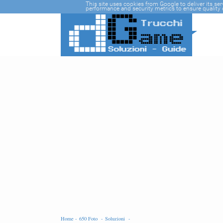
-->
This site uses cookies from Google to deliver its se
performance and security metrics to ensure quality o
Home -
650 Foto -
Soluzioni -