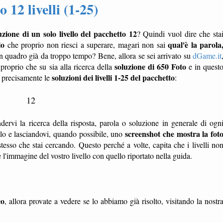
 12 livelli (1-25)
uzione di un solo livello del pacchetto 12
? Quindi vuol dire che sta
lo
qual'è la parola
che proprio non riesci a superare, magari non sai
n quadro già da troppo tempo? Bene, allora se sei arrivato su
dGame.it
soluzione di 650 Foto
 proprio che su sia alla ricerca della
e in quest
soluzioni dei livelli 1-25 del pacchetto
, precisamente le
:
12
dervi la ricerca della risposta, parola o soluzione in generale di ogn
screenshot che mostra la fot
ello e lasciandovi, quando possibile, uno
tesso che stai cercando. Questo perché a volte, capita che i livelli no
'immagine del vostro livello con quello riportato nella guida.
co
, allora provate a vedere se lo abbiamo già risolto, visitando la nostr