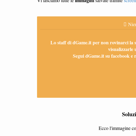
immagini
Vi lasciamo tutte le
salvate tramite
screen
Nien
Lo staff di dGame.it per non rovinarci la 
visualizzarle 
Segui dGame.it su facebook e ri
Soluzi
Ecco l'immagine con