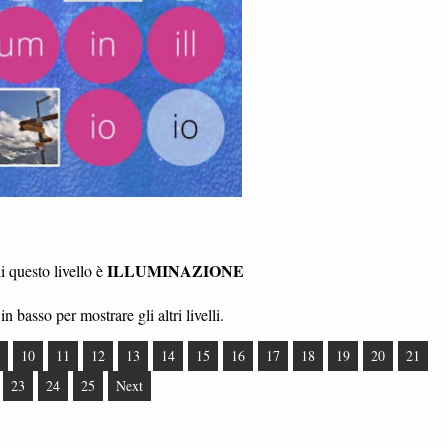
ILLUMINAZIONE
 questo livello è
in basso per mostrare gli altri livelli.
10
11
12
13
14
15
16
17
18
19
20
21
23
24
25
Next