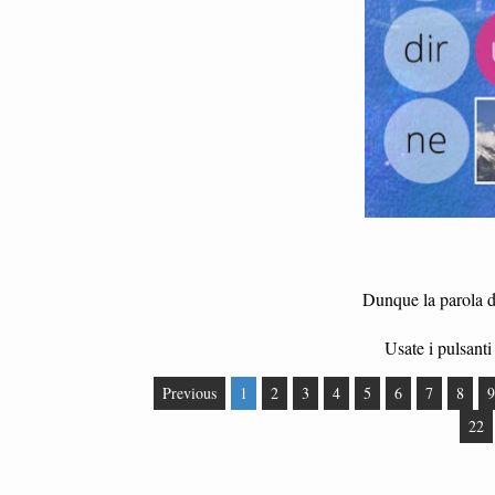
Dunque la parola di
Usate i pulsanti 
Previous
1
2
3
4
5
6
7
8
9
22