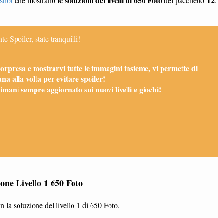
le soluzioni dei livelli di 650 Foto
12
shot
che mostrano
del pacchetto
.
te Spoiler, state tranquilli!
sorpresa e mostrarvi tutte le immagini insieme, vi permette di
una alla volta per evitare spoiler!
mani sempre aggiornato sui nuovi livelli e giochi!
one Livello 1 650 Foto
 la soluzione del livello 1 di 650 Foto.