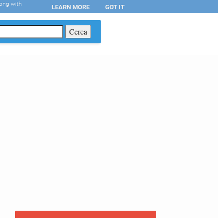
long with
LEARN MORE
GOT IT
T