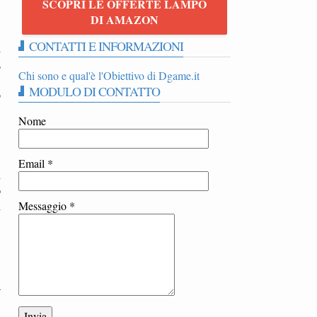
SCOPRI LE OFFERTE LAMPO
DI AMAZON
CONTATTI E INFORMAZIONI
i
,
Chi sono e qual'è l'Obiettivo di Dgame.it
,
MODULO DI CONTATTO
o
Nome
Email
*
i
o
n
Messaggio
*
a