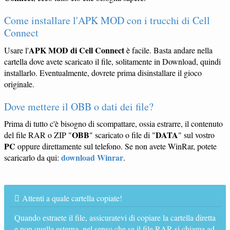
Come installare l'APK MOD con i trucchi di Cell
Connect
APK MOD di Cell Connect
Usare l'
è facile. Basta andare nella
cartella dove avete scaricato il file, solitamente in Download, quindi
installarlo. Eventualmente, dovrete prima disinstallare il gioco
originale.
Dove mettere il OBB o dati dei file?
Prima di tutto c'è bisogno di scompattare, ossia estrarre, il contenuto
OBB
DATA
del file RAR o ZIP "
" scaricato o file di "
" sul vostro
PC
oppure direttamente sul telefono. Se non avete WinRar, potete
download Winrar
scaricarlo da qui:
.
Attenti a quale cartella copiate!
Quando estraete il file, assicuratevi di copiare la cartella diretta
e non quella esterna, nel senso che se il file RAR si chiama ad