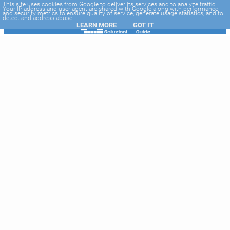
-->
This site uses cookies from Google to deliver its services and to analyze traffic.
Your IP address and user-agent are shared with Google along with performance
and security metrics to ensure quality of service, generate usage statistics, and to
detect and address abuse.
LEARN MORE
GOT IT