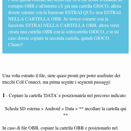
esempio OBB e all'interno c'è già una cartella GIOCO, allora
dovete estrarre con la funzione ESTRAI QUI e non ESTRAI
NELLA CARTELLA OBB. Se invece estraete con la
funzione ESTRAI NELLA CARTELLA OBB, allora verrà
creata una cartella OBB con la sottocartella GIOCO, e in tal
caso dovete copiare la seconda cartella, quindi GIOCO.
Chiaro?
Una volta estratto il file, siete quasi pronti per poter usufruire dei
trucchi Cell Connect, ma prima seguite i seguenti passaggi:
1
- Copiare la cartella 'DATA' e posizionatela nel percorso indicato:
Scheda SD esterna > Android > Data > ** incollare la cartella qui
**
In caso di file OBB, copiare la cartella OBB e posizionarlo nel