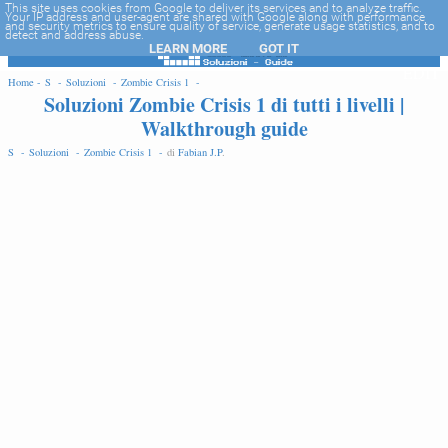
-->
This site uses cookies from Google to deliver its services and to analyze traffic.
Your IP address and user-agent are shared with Google along with performance
and security metrics to ensure quality of service, generate usage statistics, and to
detect and address abuse.
LEARN MORE
GOT IT
EDIT
Home -
S -
Soluzioni -
Zombie Crisis 1 -
Soluzioni Zombie Crisis 1 di tutti i livelli |
Walkthrough guide
S -
Soluzioni -
Zombie Crisis 1 -
di
Fabian J.P
.