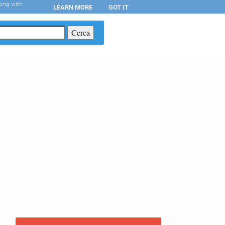
long with
LEARN MORE
GOT IT
T