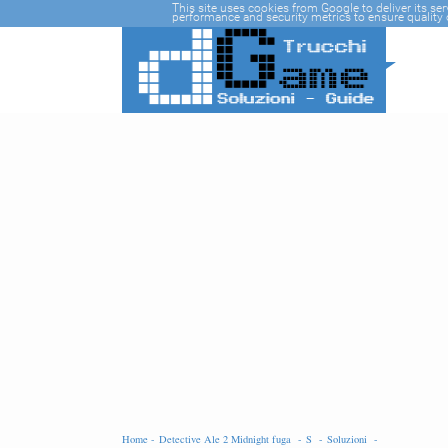
-->
This site uses cookies from Google to deliver its se
performance and security metrics to ensure quality o
Home -
Detective Ale 2 Midnight fuga -
S -
Soluzioni -