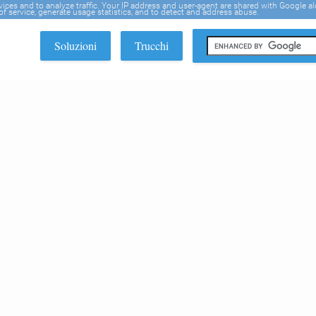
rvices and to analyze traffic. Your IP address and user-agent are shared with Google a
f service, generate usage statistics, and to detect and address abuse.
Soluzioni
Trucchi
EDI