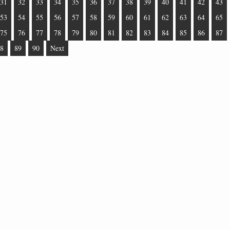
31
32
33
34
35
36
37
38
39
40
41
42
43
53
54
55
56
57
58
59
60
61
62
63
64
65
75
76
77
78
79
80
81
82
83
84
85
86
87
8
89
90
Next