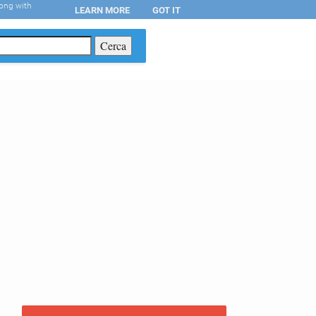
long with
LEARN MORE
GOT IT
T