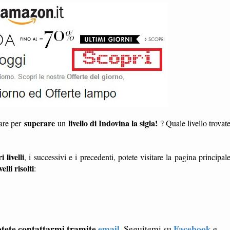
superare
livello di Indovina la sigla!
dare per
un
? Quale livello trovat
i livelli
, i successivi e i precedenti, potete visitare la pagina principal
ivelli risolti
:
tete contattarmi tramite
email
Facebook
. Seguitemi su
e