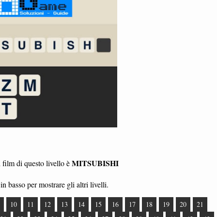
MITSUBISHI
 film di questo livello è
in basso per mostrare gli altri livelli.
10
11
12
13
14
15
16
17
18
19
20
21