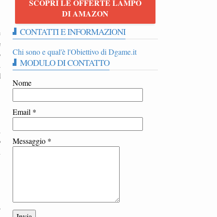
SCOPRI LE OFFERTE LAMPO
DI AMAZON
CONTATTI E INFORMAZIONI
e
è
Chi sono e qual'è l'Obiettivo di Dgame.it
o
MODULO DI CONTATTO
a
l
Nome
Email
*
i
o
Messaggio
*
n
a