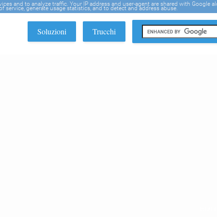
rvices and to analyze traffic. Your IP address and user-agent are shared with Google a
f service, generate usage statistics, and to detect and address abuse.
Soluzioni
Trucchi
EDI