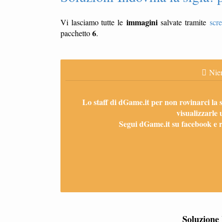
immagini
Vi lasciamo tutte le
salvate tramite
scr
6
pacchetto
.
Nien
Lo staff di dGame.it per non rovinarci la 
visualizzarle 
Segui dGame.it su facebook e ri
Soluzione 