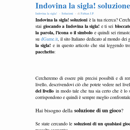
Indovina la sigla! soluzione
Indovina la sigla! -
Soluzioni -
di
Fabian J.P
.
Indovina la sigla! soluzioni
è la tua ricerca? Cerch
giocando a Indovina la sigla!
bloccato
stai
e ti sei
la parola, l'icona o il simbolo
e quindi sei rimast
su
dGame.it
, il sito Italiano dedicato al mondo dei 
la sigla!
e in questo articolo che stai leggendo tr
pacchetto
:
Cercheremo di essere più precisi possibili e di ren
livello, descrivendovi ciò che potete vedere nel liv
del livello
in modo tale che tua sia certo che è lo s
corrispondono e quindi è sempre meglio confrontale l
soluzione di un gioco
Hai bisogno della
?
soluzioni di un qualsiasi gio
Se state cercando le
raccolta seguente: