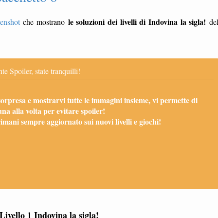
le soluzioni dei livelli di Indovina la sigla!
eenshot
che mostrano
de
te Spoiler, state tranquilli!
sorpresa e mostrarvi tutte le immagini insieme, vi permette di
una alla volta per evitare spoiler!
mani sempre aggiornato sui nuovi livelli e giochi!
Livello 1 Indovina la sigla!