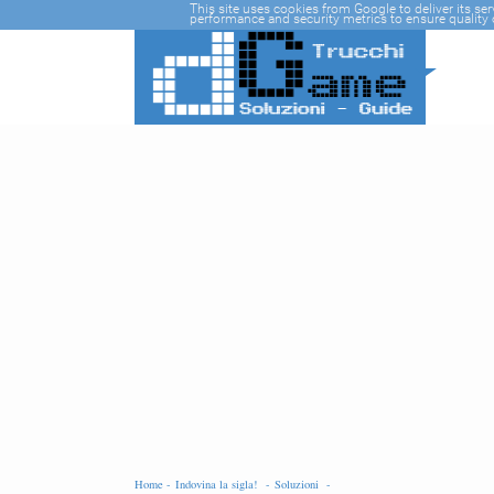
-->
This site uses cookies from Google to deliver its se
performance and security metrics to ensure quality o
Home -
Indovina la sigla! -
Soluzioni -