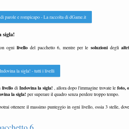
 di parole e rompicapo - La raccolta di dGame.it
a sigla!
livello
soluzioni
altr
con ogni
del pacchetto 6, mentre per le
degli
ndovina la sigla! - tutti i livelli
livello
Indovina la sigla!
foto, 
n
di
, allora dopo l'immagine trovate le
ovina la sigla!
per superare il quadro senza perdere troppo tempo.
potrai ottenere il massimo punteggio in ogni livello, ossia 3 stelle, dov
pacchetto 6