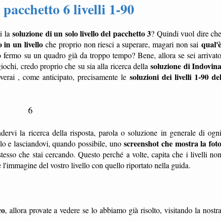
 pacchetto 6 livelli 1-90
soluzione di un solo livello del pacchetto 3
i la
? Quindi vuol dire ch
 in un livello
qual'
che proprio non riesci a superare, magari non sai
o fermo su un quadro già da troppo tempo? Bene, allora se sei arrivat
soluzione di Indovin
giochi, credo proprio che su sia alla ricerca della
soluzioni dei livelli 1-90 de
overai , come anticipato, precisamente le
6
dervi la ricerca della risposta, parola o soluzione in generale di ogn
screenshot che mostra la fot
ello e lasciandovi, quando possibile, uno
tesso che stai cercando. Questo perché a volte, capita che i livelli no
'immagine del vostro livello con quello riportato nella guida.
co
, allora provate a vedere se lo abbiamo già risolto, visitando la nostr