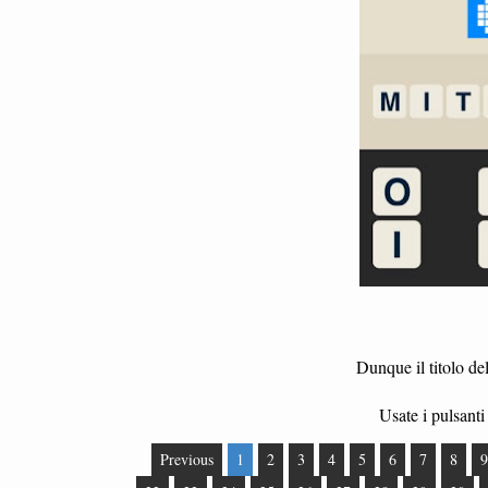
Dunque il titolo del
Usate i pulsanti 
Previous
1
2
3
4
5
6
7
8
9