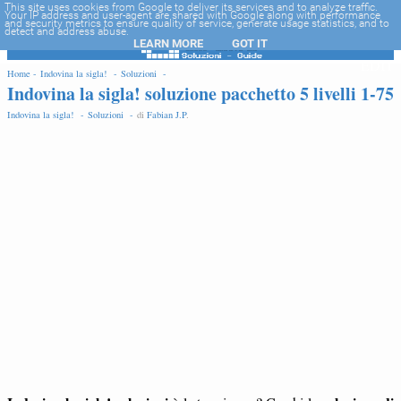
-->
This site uses cookies from Google to deliver its services and to analyze traffic.
Your IP address and user-agent are shared with Google along with performance
and security metrics to ensure quality of service, generate usage statistics, and to
detect and address abuse.
LEARN MORE
GOT IT
EDIT
Home -
Indovina la sigla! -
Soluzioni -
Indovina la sigla! soluzione pacchetto 5 livelli 1-75
Indovina la sigla! -
Soluzioni -
di
Fabian J.P
.