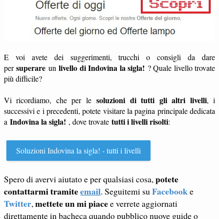
E voi avete dei suggerimenti, trucchi o consigli da dare
superare
livello di Indovina la sigla!
per
un
? Quale livello trovate
più difficile?
soluzioni di tutti gli altri livelli
Vi ricordiamo, che per le
, i
successivi e i precedenti, potete visitare la pagina principale dedicata
Indovina la sigla!
tutti i livelli risolti
a
, dove trovate
:
Soluzioni Indovina la sigla! - tutti i livelli
potete
Spero di avervi aiutato e per qualsiasi cosa,
contattarmi tramite
email
Facebook
. Seguitemi su
e
Twitter
mettete un mi piace
,
e verrete aggiornati
direttamente in bacheca quando pubblico nuove guide o