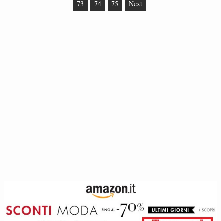
73
74
75
Next