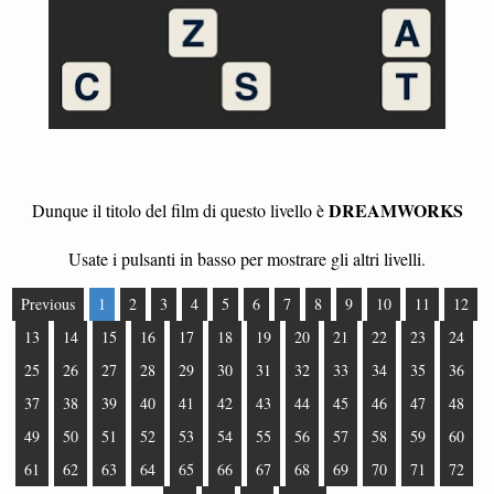
DREAMWORKS
Dunque il titolo del film di questo livello è
Usate i pulsanti in basso per mostrare gli altri livelli.
Previous
1
2
3
4
5
6
7
8
9
10
11
12
13
14
15
16
17
18
19
20
21
22
23
24
25
26
27
28
29
30
31
32
33
34
35
36
37
38
39
40
41
42
43
44
45
46
47
48
49
50
51
52
53
54
55
56
57
58
59
60
61
62
63
64
65
66
67
68
69
70
71
72