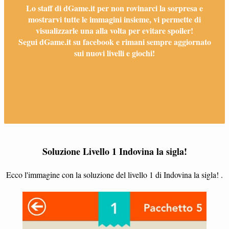
Lo staff di dGame.it per non rovinarci la sorpresa e
mostrarvi tutte le immagini insieme, vi permette di
visualizzarle una alla volta per evitare spoiler!
Segui dGame.it su facebook e rimani sempre aggiornato
sui nuovi livelli e giochi!
Soluzione Livello 1 Indovina la sigla!
Ecco l'immagine con la soluzione del livello 1 di Indovina la sigla! .