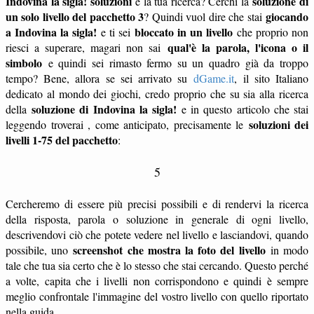
Indovina la sigla! soluzioni
soluzione di
è la tua ricerca? Cerchi la
un solo livello del pacchetto 3
giocando
? Quindi vuol dire che stai
a Indovina la sigla!
bloccato in un livello
e ti sei
che proprio non
qual'è la parola, l'icona o il
riesci a superare, magari non sai
simbolo
e quindi sei rimasto fermo su un quadro già da troppo
tempo? Bene, allora se sei arrivato su
dGame.it
, il sito Italiano
dedicato al mondo dei giochi, credo proprio che su sia alla ricerca
soluzione di Indovina la sigla!
della
e in questo articolo che stai
soluzioni dei
leggendo troverai , come anticipato, precisamente le
livelli 1-75 del pacchetto
:
5
Cercheremo di essere più precisi possibili e di rendervi la ricerca
della risposta, parola o soluzione in generale di ogni livello,
descrivendovi ciò che potete vedere nel livello e lasciandovi, quando
screenshot che mostra la foto del livello
possibile, uno
in modo
tale che tua sia certo che è lo stesso che stai cercando. Questo perché
a volte, capita che i livelli non corrispondono e quindi è sempre
meglio confrontale l'immagine del vostro livello con quello riportato
nella guida.