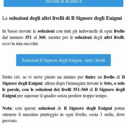
raccolta di dGame.it
soluzioni degli altri livelli di Il Signore degli Enigmi
Le
soluzioni
livello
In basso trovate le
con tutti gli indovinelli di ogni
351
360
soluzioni
altri livelli
dal numero
al
, mentre per le
degli
,
ecco la mia raccolta:
Soluzioni Il Signore degli Enigmi - tutti i livelli
finire
livello
Il
Detto ciò, se vi serve giusto un aiutino per
un
di
Signore degli Enigmi
foto, o solo
, allora dopo l'immagine trovate le
le parole, con le soluzioni dei livelli 351-360
Il Signore degli
di
Enigmi
per superare il quadro senza perdere troppo tempo.
Nota
soluzioni
Il Signore degli Enigmi
: con queste
di
potrai
ottenere il massimo punteggio in ogni livello, ossia 3 stelle, dove
previsto.