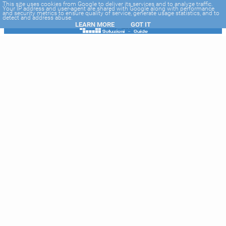
-->
This site uses cookies from Google to deliver its services and to analyze traffic.
Your IP address and user-agent are shared with Google along with performance
and security metrics to ensure quality of service, generate usage statistics, and to
detect and address abuse.
LEARN MORE
GOT IT