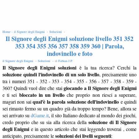
EDIT
Home -
il Signore degli Enigmi -
Soluzioni -
Il Signore degli Enigmi soluzione livello 351 352
353 354 355 356 357 358 359 360 | Parola,
indovinello e foto
il Signore degli Enigmi -
Soluzioni -
di
Fabian J.P
.
Il Signore degli Enigmi soluzioni
è la tua ricerca? Cerchi la
soluzione quindi l'indovinello di un solo livello
, precisamente uno
tra i numeri 351 - 352 - 353 - 354 - 355 - 356 - 357 - 358 - 359 -
giocando a Il Signore degli Enigmi
360? Quindi vuol dire che stai
bloccato in un livello
e ti sei
che proprio non riesci a superare,
qual'è la parola soluzione dell'indovinello
magari non sai
e quindi
sei rimasto fermo su un quadro già da troppo tempo? Bene, allora se
sei arrivato su
dGame.it
, il sito Italiano dedicato al mondo dei giochi,
soluzione di Il Signore
credo proprio che su sia alla ricerca della
degli Enigmi
e in questo articolo che stai leggendo troverai , come
soluzioni dei livelli seguenti
anticipato, precisamente le
: