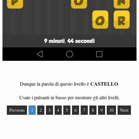
CASTELLO
Dunque la parola di questo livello è
.
Usate i pulsanti in basso per mostrare gli altri livelli.
Previous
1
2
3
4
5
6
7
8
9
10
Next