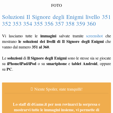
FOTO
Soluzioni Il Signore degli Enigmi livello 351
352 353 354 355 356 357 358 359 360
immagini
Vi lasciamo tutte le
salvate tramite
screenshot
che
le soluzioni dei livelli di Il Signore degli Enigmi
mostrano
che
351 al 360
vanno dal numero
.
soluzioni
Il Signore degli Enigmi
Le
di
sono le stesse sia se giocate
iPhone/iPad/iPod
smartphone
tablet
Android
su
o su
e
, oppure
PC
su
.
Niente Spoiler, state tranquilli!
Lo staff di dGame.it per non rovinarci la sorpresa e
mostrarvi tutte le immagini insieme, vi permette di