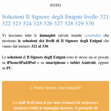
FOTO
Soluzioni Il Signore degli Enigmi livello 321
322 323 324 325 326 327 328 329 330
immagini
Vi lasciamo tutte le
salvate tramite
screenshot
che
le soluzioni dei livelli di Il Signore degli Enigmi
mostrano
che
321 al 330
vanno dal numero
.
soluzioni
Il Signore degli Enigmi
Le
di
sono le stesse sia se giocate
iPhone/iPad/iPod
smartphone
tablet
Android
su
o su
e
, oppure
PC
su
.
Niente Spoiler, state tranquilli!
Lo staff di dGame.it per non rovinarci la sorpresa e
mostrarvi tutte le immagini insieme, vi permette di