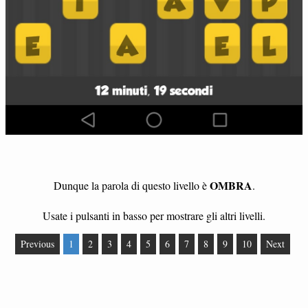
OMBRA
Dunque la parola di questo livello è
.
Usate i pulsanti in basso per mostrare gli altri livelli.
Previous
1
2
3
4
5
6
7
8
9
10
Next