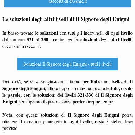
raccolta di dGame.it
soluzioni degli altri livelli di Il Signore degli Enigmi
Le
soluzioni
livello
In basso trovate le
con tutti gli indovinelli di ogni
321
330
soluzioni
altri livelli
dal numero
al
, mentre per le
degli
,
ecco la mia raccolta:
Soluzioni Il Signore degli Enigmi - tutti i livelli
finire
livello
Il
Detto ciò, se vi serve giusto un aiutino per
un
di
Signore degli Enigmi
foto, o solo
, allora dopo l'immagine trovate le
le parole, con le soluzioni dei livelli 321-330
Il Signore degli
di
Enigmi
per superare il quadro senza perdere troppo tempo.
Nota
soluzioni
Il Signore degli Enigmi
: con queste
di
potrai
ottenere il massimo punteggio in ogni livello, ossia 3 stelle, dove
previsto.