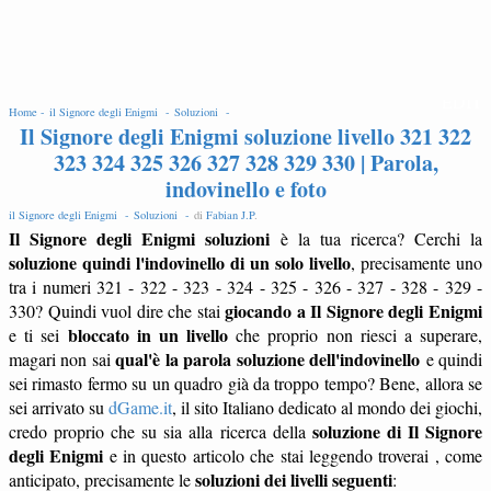
EDIT
Home -
il Signore degli Enigmi -
Soluzioni -
Il Signore degli Enigmi soluzione livello 321 322
323 324 325 326 327 328 329 330 | Parola,
indovinello e foto
il Signore degli Enigmi -
Soluzioni -
di
Fabian J.P
.
Il Signore degli Enigmi soluzioni
è la tua ricerca? Cerchi la
soluzione quindi l'indovinello di un solo livello
, precisamente uno
tra i numeri 321 - 322 - 323 - 324 - 325 - 326 - 327 - 328 - 329 -
giocando a Il Signore degli Enigmi
330? Quindi vuol dire che stai
bloccato in un livello
e ti sei
che proprio non riesci a superare,
qual'è la parola soluzione dell'indovinello
magari non sai
e quindi
sei rimasto fermo su un quadro già da troppo tempo? Bene, allora se
sei arrivato su
dGame.it
, il sito Italiano dedicato al mondo dei giochi,
soluzione di Il Signore
credo proprio che su sia alla ricerca della
degli Enigmi
e in questo articolo che stai leggendo troverai , come
soluzioni dei livelli seguenti
anticipato, precisamente le
: