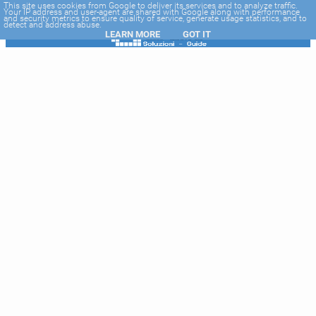
-->
This site uses cookies from Google to deliver its services and to analyze traffic.
Your IP address and user-agent are shared with Google along with performance
and security metrics to ensure quality of service, generate usage statistics, and to
detect and address abuse.
LEARN MORE
GOT IT