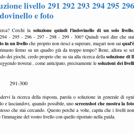
uzione livello 291 292 293 294 295 29
dovinello e foto
soluzione quindi l'indovinello di un solo livello
erca? Cerchi la
 294 - 295 - 296 - 297 - 298 - 299 - 300? Quindi vuol dire che sta
o in un livello
qual'
che proprio non riesci a superare, magari non sai
rimasto fermo su un quadro già da troppo tempo? Bene, allora se se
soluzione di I
ondo dei giochi, credo proprio che su sia alla ricerca della
soluzioni dei livell
 leggendo troverai , come anticipato, precisamente le
291-300
dervi la ricerca della risposta, parola o soluzione in generale di ogn
screenshot che mostra la fot
ello e lasciandovi, quando possibile, uno
tesso che stai cercando. Questo perché a volte, capita che i livelli no
'immagine del vostro livello con quello riportato nella guida.