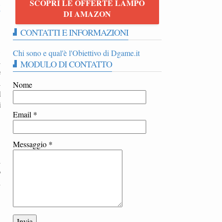
SCOPRI LE OFFERTE LAMPO
6
DI AMAZON
CONTATTI E INFORMAZIONI
,
Chi sono e qual'è l'Obiettivo di Dgame.it
i
MODULO DI CONTATTO
è
i
Nome
l
i
Email
*
Messaggio
*
i
o
n