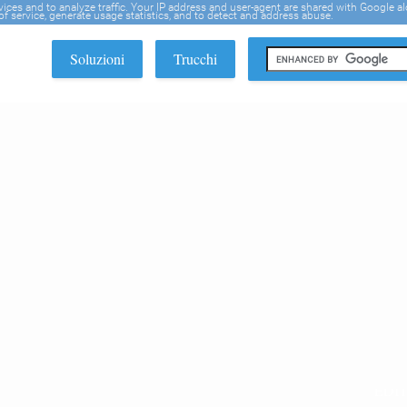
rvices and to analyze traffic. Your IP address and user-agent are shared with Google a
f service, generate usage statistics, and to detect and address abuse.
Soluzioni
Trucchi
EDI