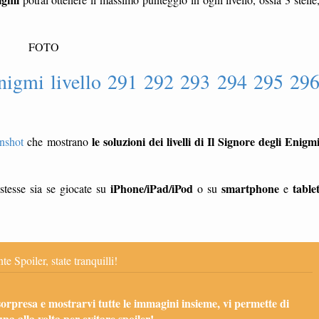
FOTO
Enigmi livello 291 292 293 294 295 29
le soluzioni dei livelli di Il Signore degli Enigm
enshot
che mostrano
iPhone/iPad/iPod
smartphone
table
stesse sia se giocate su
o su
e
te Spoiler, state tranquilli!
sorpresa e mostrarvi tutte le immagini insieme, vi permette di
una alla volta per evitare spoiler!