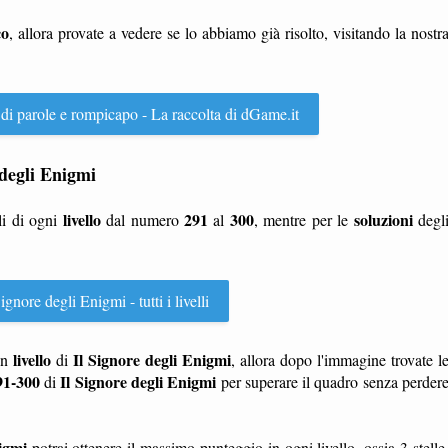
co
, allora provate a vedere se lo abbiamo già risolto, visitando la nostr
 di parole e rompicapo - La raccolta di dGame.it
e degli Enigmi
livello
291
300
soluzioni
li di ogni
dal numero
al
, mentre per le
degl
ignore degli Enigmi - tutti i livelli
livello
Il Signore degli Enigmi
n
di
, allora dopo l'immagine trovate l
291-300
Il Signore degli Enigmi
di
per superare il quadro senza perder
igmi
potrai ottenere il massimo punteggio in ogni livello, ossia 3 stelle