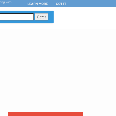
long with
LEARN MORE
GOT IT
T