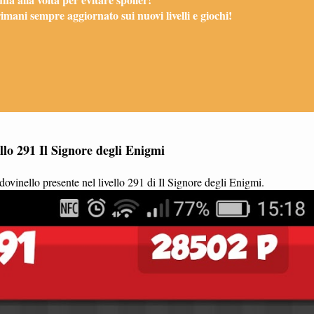
mani sempre aggiornato sui nuovi livelli e giochi!
llo 291 Il Signore degli Enigmi
ovinello presente nel livello 291 di Il Signore degli Enigmi.