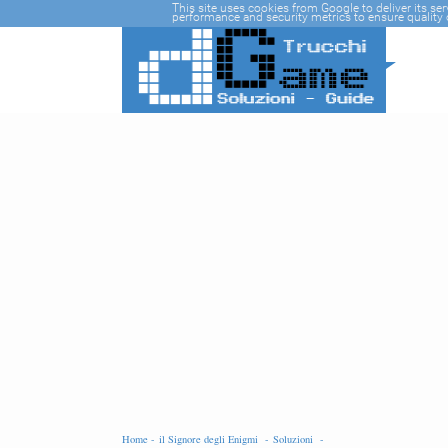
-->
This site uses cookies from Google to deliver its se
performance and security metrics to ensure quality o
Home -
il Signore degli Enigmi -
Soluzioni -