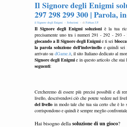
Il Signore degli Enigmi sol
297 298 299 300 | Parola, in
il Signore degli Enigmi -
Soluzioni -
di
Fabian J.P
.
Il Signore degli Enigmi soluzioni
è la tua ric
precisamente uno tra i numeri 291 - 292 - 293 -
giocando a Il Signore degli Enigmi
bloccat
e ti sei
la parola soluzione dell'indovinello
e quindi sei 
arrivato su
dGame.it
, il sito Italiano dedicato al m
Signore degli Enigmi
e in questo articolo che stai
seguenti
:
Cercheremo di essere più precisi possibili e di ren
livello, descrivendovi ciò che potete vedere nel liv
del livello
in modo tale che tua sia certo che è lo s
corrispondono e quindi è sempre meglio confrontale l
soluzione di un gioco
Hai bisogno della
?