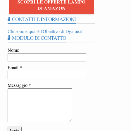
SCOPRI LE OFFERTE LAMPO
6
DI AMAZON
CONTATTI E INFORMAZIONI
,
Chi sono e qual'è l'Obiettivo di Dgame.it
i
MODULO DI CONTATTO
è
i
Nome
l
i
Email
*
Messaggio
*
i
o
n