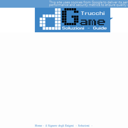
-->
This site uses cookies from Google to deliver its se
performance and security metrics to ensure quality o
Home -
il Signore degli Enigmi -
Soluzioni -