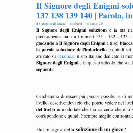
Il Signore degli Enigmi sol
137 138 139 140 | Parola, in
il Signore degli Enigmi -
Soluzioni -
di
Fabian J.P
.
Il Signore degli Enigmi soluzioni
è la tua ric
precisamente uno tra i numeri 131 - 132 - 133 -
giocando a Il Signore degli Enigmi
bloccat
e ti sei
la parola soluzione dell'indovinello
e quindi sei 
arrivato su
dGame.it
, il sito Italiano dedicato al m
Signore degli Enigmi
e in questo articolo che stai
seguenti
:
Cercheremo di essere più precisi possibili e di ren
livello, descrivendovi ciò che potete vedere nel liv
del livello
in modo tale che tua sia certo che è lo s
corrispondono e quindi è sempre meglio confrontale l
soluzione di un gioco
Hai bisogno della
?