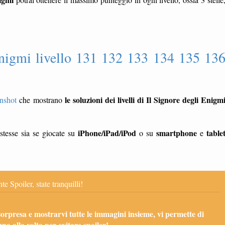
Enigmi livello 131 132 133 134 135 13
le soluzioni dei livelli di Il Signore degli Enigm
enshot
che mostrano
iPhone/iPad/iPod
smartphone
table
stesse sia se giocate su
o su
e
te Spoiler, state tranquilli!
sorpresa e mostrarvi tutte le immagini insieme, vi permette di
una alla volta per evitare spoiler!