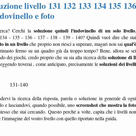
uzione livello 131 132 133 134 135 13
dovinello e foto
soluzione quindi l'indovinello di un solo livello
erca? Cerchi la
 134 - 135 - 136 - 137 - 138 - 139 - 140? Quindi vuol dire che sta
o in un livello
qual'
che proprio non riesci a superare, magari non sai
rimasto fermo su un quadro già da troppo tempo? Bene, allora se se
soluzione di I
ondo dei giochi, credo proprio che su sia alla ricerca della
soluzioni dei livell
 leggendo troverai , come anticipato, precisamente le
131-140
dervi la ricerca della risposta, parola o soluzione in generale di ogn
screenshot che mostra la fot
ello e lasciandovi, quando possibile, uno
tesso che stai cercando. Questo perché a volte, capita che i livelli no
'immagine del vostro livello con quello riportato nella guida.