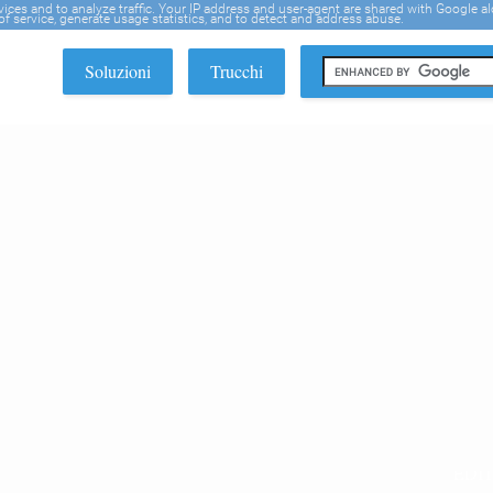
rvices and to analyze traffic. Your IP address and user-agent are shared with Google a
f service, generate usage statistics, and to detect and address abuse.
Soluzioni
Trucchi
EDI