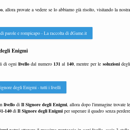
co
, allora provate a vedere se lo abbiamo già risolto, visitando la nostr
 di parole e rompicapo - La raccolta di dGame.it
e degli Enigmi
livello
131
140
soluzioni
li di ogni
dal numero
al
, mentre per le
degl
ignore degli Enigmi - tutti i livelli
livello
Il Signore degli Enigmi
n
di
, allora dopo l'immagine trovate l
131-140
Il Signore degli Enigmi
di
per superare il quadro senza perder
igmi
potrai ottenere il massimo punteggio in ogni livello, ossia 3 stelle