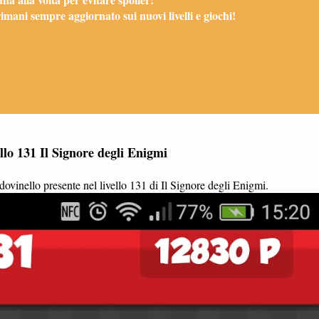
mani sempre aggiornato sui nuovi livelli e giochi!
llo 131 Il Signore degli Enigmi
ovinello presente nel livello 131 di Il Signore degli Enigmi.