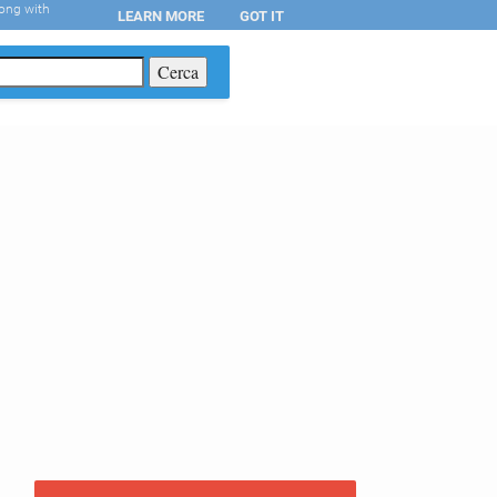
long with
LEARN MORE
GOT IT
T