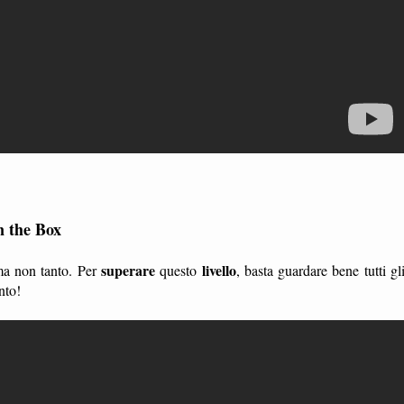
n the Box
superare
livello
 ma non tanto. Per
questo
, basta guardare bene tutti gl
nto!