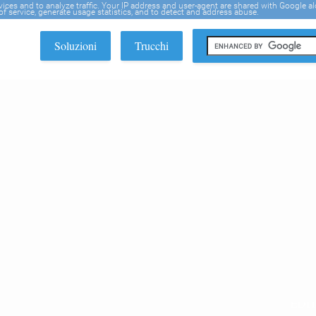
rvices and to analyze traffic. Your IP address and user-agent are shared with Google a
f service, generate usage statistics, and to detect and address abuse.
Soluzioni
Trucchi
EDI