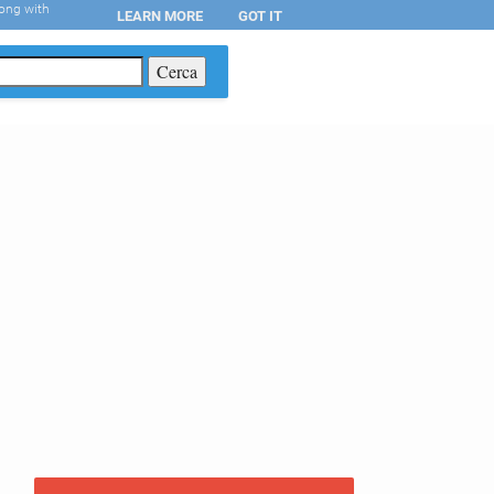
long with
LEARN MORE
GOT IT
T