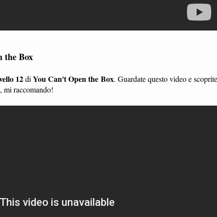
n the Box
ivello 12
You Can't Open the Box
di
. Guardate questo video e scoprit
li, mi raccomando!