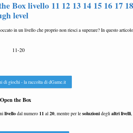
he Box livello 11 12 13 14 15 16 17 1
gh level
bloccato in un livello che proprio non riesci a superare? In questo articol
11-20
ni di giochi - la raccolta di dGame.it
't Open the Box
livello
11
20
soluzioni
altri livelli
gni
dal numero
al
, mentre per le
degli
,