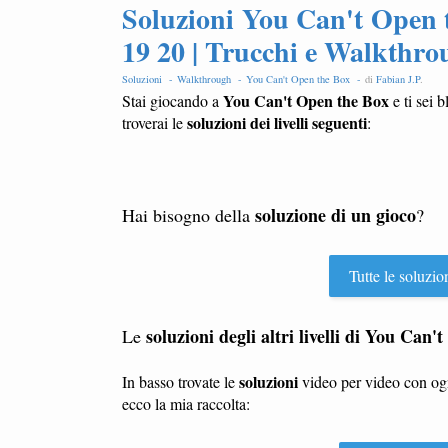
Soluzioni You Can't Open t
19 20 | Trucchi e Walkthrou
Soluzioni -
Walkthrough -
You Can't Open the Box -
di
Fabian J.P
.
You Can't Open the Box
Stai giocando a
e ti sei 
soluzioni dei livelli seguenti
troverai le
:
soluzione di un gioco
Hai bisogno della
?
Tutte le soluzio
soluzioni degli altri livelli di You Can
Le
soluzioni
In basso trovate le
video per video con o
ecco la mia raccolta: