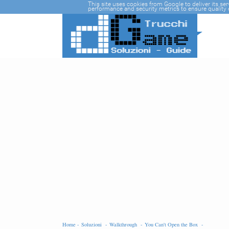
-->
This site uses cookies from Google to deliver its se
performance and security metrics to ensure quality o
Home -
Soluzioni -
Walkthrough -
You Can't Open the Box -