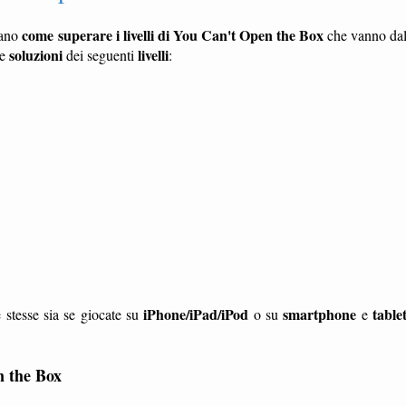
come superare i livelli di You Can't Open the Box
rano
che vanno da
soluzioni
livelli
le
dei seguenti
:
iPhone/iPad/iPod
smartphone
table
 stesse sia se giocate su
o su
e
n the Box