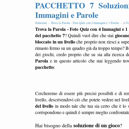
PACCHETTO 7 Soluzioni 
Immagini e Parole
Soluzioni -
Trova la Parola - Foto Quiz con 4 Immagini e 1 Parola -
di
Fa
Trova la Parola - Foto Quiz con 4 Immagini e 1 
del pacchetto 7
giocan
? Quindi vuol dire che stai
bloccato in un livello
che proprio non riesci a sup
rimasto fermo su un quadro già da troppo tempo? Ben
dei giochi, credo proprio che su sia alla ricerca d
Parola
e in questo articolo che stai leggendo tro
pacchetto
:
Cercheremo di essere più precisi possibili e di ren
livello, descrivendovi ciò che potete vedere nel liv
del livello
in modo tale che tua sia certo che è lo s
corrispondono e quindi è sempre meglio confrontale l
soluzione di un gioco
Hai bisogno della
?