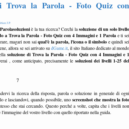
Trova la Parola - Foto Quiz co
bian J.P
.
Parolasoluzioni
soluzione di un solo livell
è la tua ricerca? Cerchi la
do a Trova la Parola - Foto Quiz con 4 Immagini e 1 Parola
e ti se
qual'è la parola, l'icona o il simbolo
erare, magari non sai
e quindi se
e, allora se sei arrivato su
dGame.it
, il sito Italiano dedicato al mond
soluzione di Trova la Parola - Foto Quiz con 4 Immagini e 
ella
soluzioni dei livelli 1-25 de
verai , come anticipato, precisamente le
7
dervi la ricerca della risposta, parola o soluzione in generale di ogn
screenshot che mostra la fot
ello e lasciandovi, quando possibile, uno
tesso che stai cercando. Questo perché a volte, capita che i livelli no
'immagine del vostro livello con quello riportato nella guida.