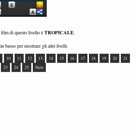
TROPICALE
 film di questo livello è
.
in basso per mostrare gli altri livelli.
10
11
12
13
14
15
16
17
18
19
20
21
23
24
25
Next