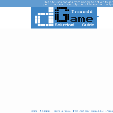
-->
This site uses cookies from Google to deliver its se
performance and security metrics to ensure quality o
Home -
Soluzioni -
Trova la Parola - Foto Quiz con 4 Immagini e 1 Paro