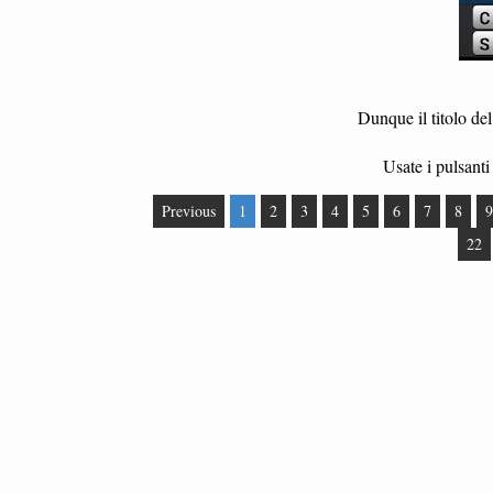
Dunque il titolo del
Usate i pulsanti 
Previous
1
2
3
4
5
6
7
8
9
22