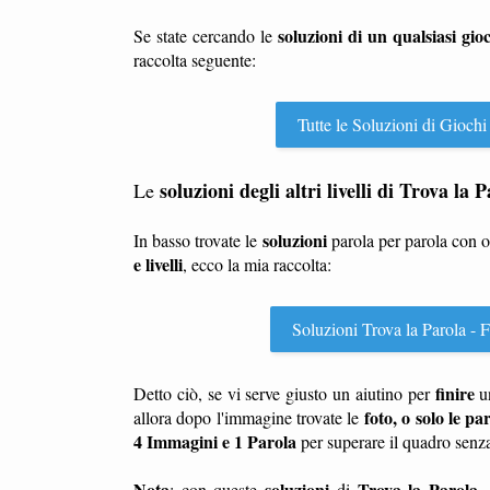
soluzioni di un qualsiasi gio
Se state cercando le
raccolta seguente:
Tutte le Soluzioni di Giochi
soluzioni degli altri livelli di Trova l
Le
soluzioni
In basso trovate le
parola per parola con 
e livelli
, ecco la mia raccolta:
Soluzioni Trova la Parola - F
finire
Detto ciò, se vi serve giusto un aiutino per
u
foto, o solo le pa
allora dopo l'immagine trovate le
4 Immagini e 1 Parola
per superare il quadro senz
Nota
soluzioni
Trova la Parola 
: con queste
di