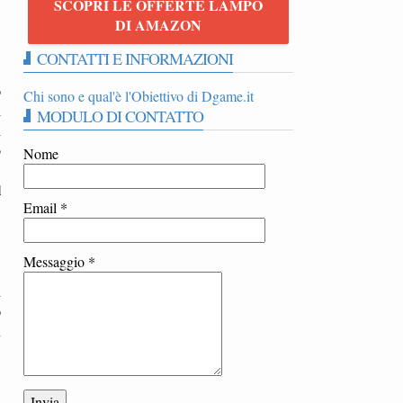
SCOPRI LE OFFERTE LAMPO
n
DI AMAZON
CONTATTI E INFORMAZIONI
o
Chi sono e qual'è l'Obiettivo di Dgame.it
i
MODULO DI CONTATTO
i
o
Nome
1
l
Email
*
Messaggio
*
i
o
n