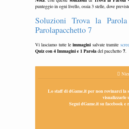
punteggio in ogni livello, ossia 3 stelle, dove previst
Soluzioni Trova la Paro
Parolapacchetto 7
immagini
Vi lasciamo tutte le
salvate tramite
scre
Quiz con 4 Immagini e 1 Parola
7
del pacchetto
.
Nien
Lo staff di dGame.it per non rovinarci la 
visualizzarle 
Segui dGame.it su facebook e ri