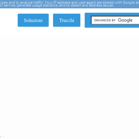
rvices and to analyze traffic. Your IP address and user-agent are shared with Google a
f service, generate usage statistics, and to detect and address abuse.
Soluzioni
Trucchi
EDI
la -