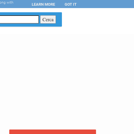
long with
LEARN MORE
GOT IT
T