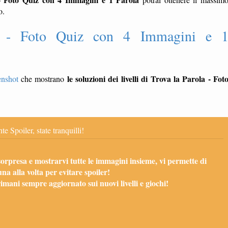
o.
la - Foto Quiz con 4 Immagini e 
le soluzioni dei livelli di Trova la Parola - Fot
enshot
che mostrano
te Spoiler, state tranquilli!
sorpresa e mostrarvi tutte le immagini insieme, vi permette di
una alla volta per evitare spoiler!
mani sempre aggiornato sui nuovi livelli e giochi!