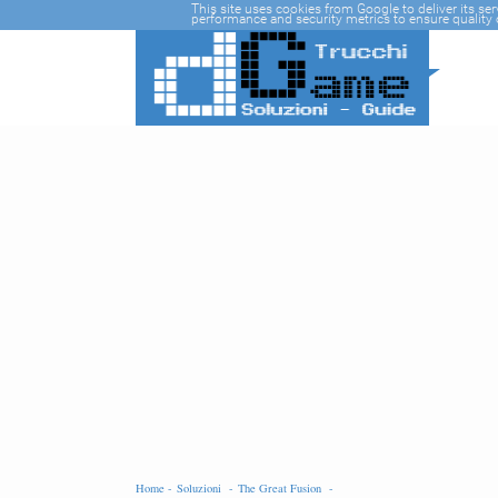
-->
This site uses cookies from Google to deliver its se
performance and security metrics to ensure quality o
Home -
Soluzioni -
The Great Fusion -