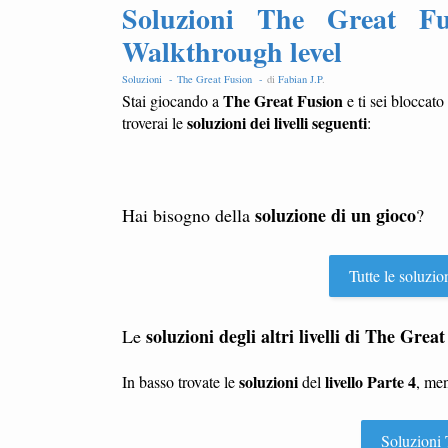
Soluzioni The Great Fu
Walkthrough level
Soluzioni -
The Great Fusion -
di
Fabian J.P
.
The Great Fusion
Stai giocando a
e ti sei bloccato
soluzioni dei livelli seguenti
troverai le
:
soluzione di un gioco
Hai bisogno della
?
Tutte le soluzio
soluzioni degli altri livelli di
The Great
Le
soluzioni
livello Parte 4
In basso trovate le
del
, men
Soluzioni T