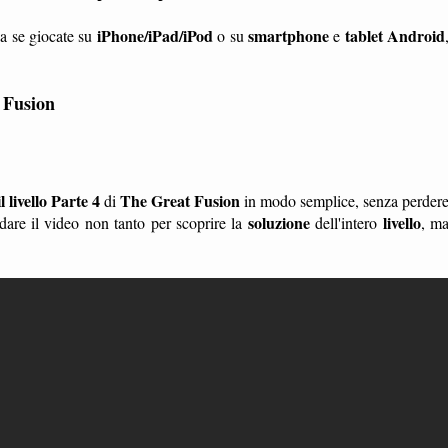
iPhone/iPad/iPod
smartphone
tablet
Android
ia se giocate su
o su
e
 Fusion
 livello Parte 4
The Great Fusion
di
in modo semplice, senza perder
soluzione
livello
are il video non tanto per scoprire la
dell'intero
, m