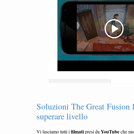
Soluzioni The Great Fusion 
superare livello
filmati
YouTube
Vi lasciamo tutti i
presi da
che mo