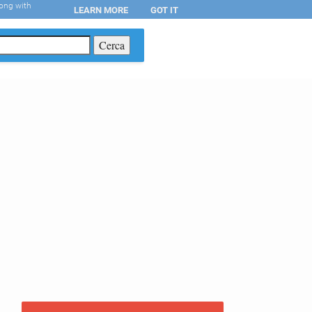
long with
LEARN MORE
GOT IT
T