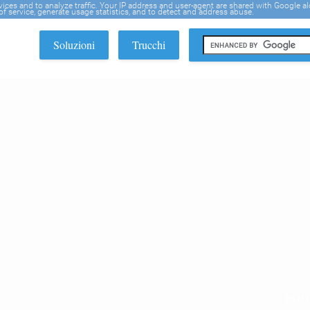
rvices and to analyze traffic. Your IP address and user-agent are shared with Google a
f service, generate usage statistics, and to detect and address abuse.
Soluzioni
Trucchi
EDI