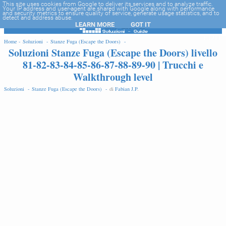
-->
This site uses cookies from Google to deliver its services and to analyze traffic.
Your IP address and user-agent are shared with Google along with performance
and security metrics to ensure quality of service, generate usage statistics, and to
detect and address abuse.
LEARN MORE
GOT IT
EDIT
Home -
Soluzioni -
Stanze Fuga (Escape the Doors) -
Soluzioni Stanze Fuga (Escape the Doors) livello
81-82-83-84-85-86-87-88-89-90 | Trucchi e
Walkthrough level
Soluzioni -
Stanze Fuga (Escape the Doors) -
di
Fabian J.P
.