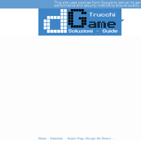
-->
This site uses cookies from Google to deliver its se
performance and security metrics to ensure quality o
Home -
Soluzioni -
Stanze Fuga (Escape the Doors) -