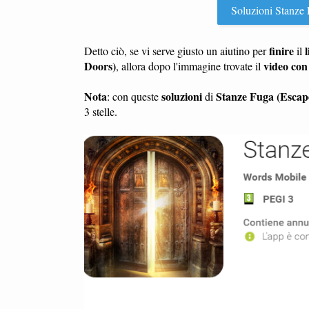
Soluzioni Stanze F
finire
l
Detto ciò, se vi serve giusto un aiutino per
il
Doors)
video con 
, allora dopo l'immagine trovate il
Nota
soluzioni
Stanze Fuga (Escap
: con queste
di
3 stelle.