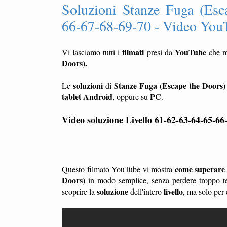
Soluzioni Stanze Fuga (Esc
66-67-68-69-70 - Video YouT
filmati
YouTube
Vi lasciamo tutti i
presi da
che m
Doors).
soluzioni
Stanze Fuga (Escape the Doors)
Le
di
tablet
Android
PC
, oppure su
.
Video soluzione Livello 61-62-63-64-65-6
come superare i
Questo filmato YouTube vi mostra
Doors)
in modo semplice, senza perdere troppo t
soluzione
livello
scoprire la
dell'intero
, ma solo per