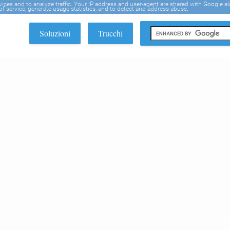
rvices and to analyze traffic. Your IP address and user-agent are shared with Google a
f service, generate usage statistics, and to detect and address abuse.
Soluzioni
Trucchi
EDI