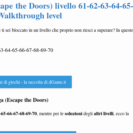
ape the Doors) livello 61-62-63-64-65
 Walkthrough level
 ti sei bloccato in un livello che proprio non riesci a superare? In quest
63-64-65-66-67-68-69-70
ni di giochi - la raccolta di dGame.it
a (Escape the Doors)
4-65-66-67-68-69-70
soluzioni
altri livelli
, mentre per le
degli
, ecco la