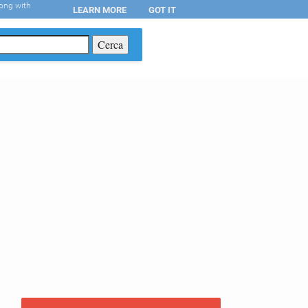
long with
LEARN MORE
GOT IT
T