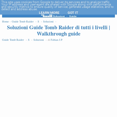
-->
This site uses cookies from Google to deliver its services and to analyze traffic.
Your IP address and user-agent are shared with Google along with performance
and security metrics to ensure quality of service, generate usage statistics, and to
detect and address abuse.
LEARN MORE
GOT IT
EDIT
Home -
Guide Tomb Raider -
S -
Soluzioni -
Soluzioni Guide Tomb Raider di tutti i livelli |
Walkthrough guide
Guide Tomb Raider -
S -
Soluzioni -
di
Fabian J.P
.