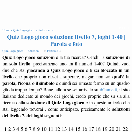
EDIT
Home -
Quiz Logo gioco -
Soluzioni -
Quiz Logo gioco soluzione livello 7, loghi 1-40 |
Parola e foto
Quiz Logo gioco -
Soluzioni -
di
Fabian J.P
.
Quiz Logo gioco soluzioni
soluzione di
è la tua ricerca? Cerchi la
un solo livello
, precisamente uno tra il numeri 1-40? Quindi vuol
giocando a Quiz Logo gioco
bloccato in un
dire che stai
e ti sei
livello
qual'è la
che proprio non riesci a superare, magari non sai
parola, l'icona o il simbolo
e quindi sei rimasto fermo su un quadro
già da troppo tempo? Bene, allora se sei arrivato su
dGame.it
, il sito
Italiano dedicato al mondo dei giochi, credo proprio che su sia alla
soluzione di Quiz Logo gioco
ricerca della
e in questo articolo che
soluzioni
stai leggendo troverai , come anticipato, precisamente le
del livello 7, dei loghi seguenti
:
1 2 3 4 5 6 7 8 9 10 11 12 13 14 15 16 17 18 19 20 21 22