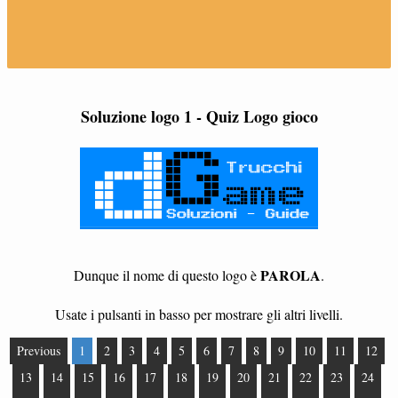
Soluzione logo 1 - Quiz Logo gioco
PAROLA
Dunque il nome di questo logo è
.
Usate i pulsanti in basso per mostrare gli altri livelli.
Previous
1
2
3
4
5
6
7
8
9
10
11
12
13
14
15
16
17
18
19
20
21
22
23
24