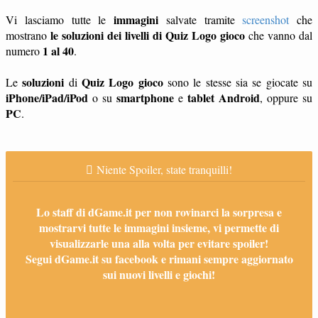
immagini
Vi lasciamo tutte le
salvate tramite
screenshot
che
le soluzioni dei livelli di Quiz Logo gioco
mostrano
che vanno dal
1 al 40
numero
.
soluzioni
Quiz Logo gioco
Le
di
sono le stesse sia se giocate su
iPhone/iPad/iPod
smartphone
tablet
Android
o su
e
, oppure su
PC
.
Niente Spoiler, state tranquilli!
Lo staff di dGame.it per non rovinarci la sorpresa e
mostrarvi tutte le immagini insieme, vi permette di
visualizzarle una alla volta per evitare spoiler!
Segui dGame.it su facebook e rimani sempre aggiornato
sui nuovi livelli e giochi!