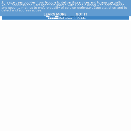
-->
This site uses cookies from Google to deliver its services and to analyze traffic.
Your IP address and user-agent are shared with Google along with performance
and security metrics to ensure quality of service, generate usage statistics, and to
detect and address abuse.
LEARN MORE
GOT IT