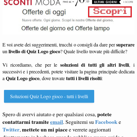
superare
E voi avete dei suggerimenti, trucchi o consigli da dare per
livello di Quiz Logo gioco
un
? Quale livello trovate più difficile?
soluzioni di tutti gli altri livelli
Vi ricordiamo, che per le
, i
successivi e i precedenti, potete visitare la pagina principale dedicata
Quiz Logo gioco
tutti i livelli risolti
a
, dove trovate
:
Soluzioni Quiz Logo gioco - tutti i livelli
potete
Spero di avervi aiutato e per qualsiasi cosa,
contattarmi tramite
email
Facebook
. Seguitemi su
e
Twitter
mettete un mi piace
,
e verrete aggiornati
direttamente in bacheca quando pubblico nuove guide o