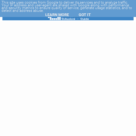
-->
This site uses cookies from Google to deliver its services and to analyze traffic.
Your IP address and user-agent are shared with Google along with performance
and security metrics to ensure quality of service, generate usage statistics, and to
detect and address abuse.
LEARN MORE
GOT IT