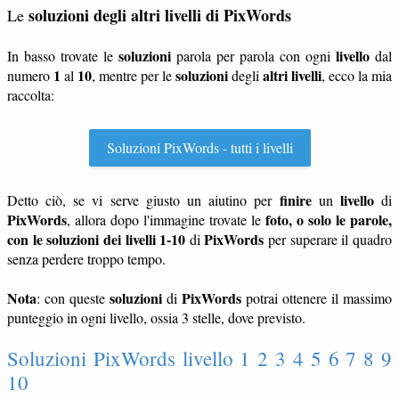
soluzioni degli altri livelli di PixWords
Le
soluzioni
livello
In basso trovate le
parola per parola con ogni
dal
1
10
soluzioni
altri livelli
numero
al
, mentre per le
degli
, ecco la mia
raccolta:
Soluzioni PixWords - tutti i livelli
finire
livello
Detto ciò, se vi serve giusto un aiutino per
un
di
PixWords
foto, o solo le parole,
, allora dopo l'immagine trovate le
con le soluzioni dei livelli 1-10
PixWords
di
per superare il quadro
senza perdere troppo tempo.
Nota
soluzioni
PixWords
: con queste
di
potrai ottenere il massimo
punteggio in ogni livello, ossia 3 stelle, dove previsto.
Soluzioni PixWords livello 1 2 3 4 5 6 7 8 9
10