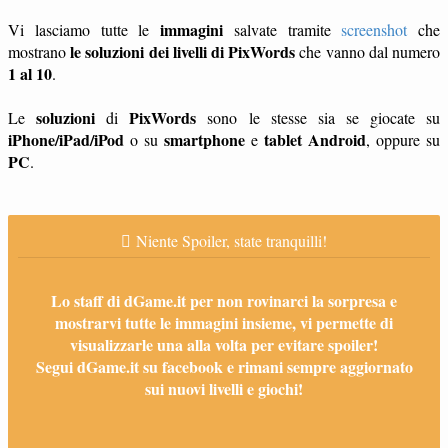
immagini
Vi lasciamo tutte le
salvate tramite
screenshot
che
le soluzioni dei livelli di PixWords
mostrano
che vanno dal numero
1 al 10
.
soluzioni
PixWords
Le
di
sono le stesse sia se giocate su
iPhone/iPad/iPod
smartphone
tablet
Android
o su
e
, oppure su
PC
.
Niente Spoiler, state tranquilli!
Lo staff di dGame.it per non rovinarci la sorpresa e
mostrarvi tutte le immagini insieme, vi permette di
visualizzarle una alla volta per evitare spoiler!
Segui dGame.it su facebook e rimani sempre aggiornato
sui nuovi livelli e giochi!