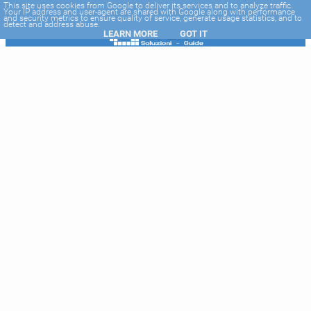
-->
This site uses cookies from Google to deliver its services and to analyze traffic.
Your IP address and user-agent are shared with Google along with performance
and security metrics to ensure quality of service, generate usage statistics, and to
detect and address abuse.
LEARN MORE
GOT IT