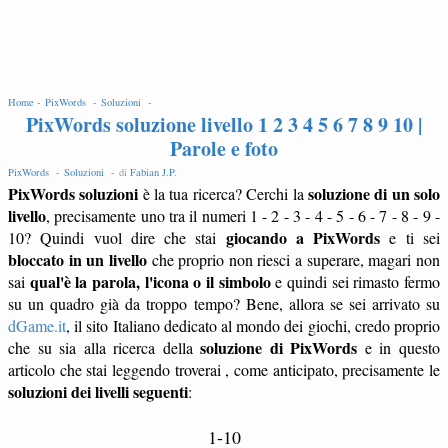
EDIT
Home -
PixWords -
Soluzioni -
PixWords soluzione livello 1 2 3 4 5 6 7 8 9 10 |
Parole e foto
PixWords -
Soluzioni -
di
Fabian J.P
.
PixWords soluzioni
soluzione di un solo
è la tua ricerca? Cerchi la
livello
, precisamente uno tra il numeri 1 - 2 - 3 - 4 - 5 - 6 - 7 - 8 - 9 -
giocando a PixWords
10? Quindi vuol dire che stai
e ti sei
bloccato in un livello
che proprio non riesci a superare, magari non
qual'è la parola, l'icona o il simbolo
sai
e quindi sei rimasto fermo
su un quadro già da troppo tempo? Bene, allora se sei arrivato su
dGame.it
, il sito Italiano dedicato al mondo dei giochi, credo proprio
soluzione di PixWords
che su sia alla ricerca della
e in questo
articolo che stai leggendo troverai , come anticipato, precisamente le
soluzioni dei livelli seguenti
:
1-10