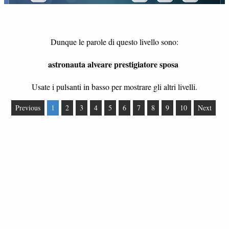
Dunque le parole di questo livello sono:
astronauta alveare prestigiatore sposa
Usate i pulsanti in basso per mostrare gli altri livelli.
Previous
1
2
3
4
5
6
7
8
9
10
Next