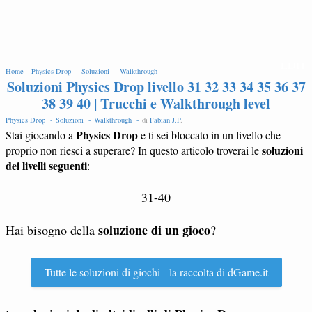
EDIT
Home -
Physics Drop -
Soluzioni -
Walkthrough -
Soluzioni Physics Drop livello 31 32 33 34 35 36 37
38 39 40 | Trucchi e Walkthrough level
Physics Drop -
Soluzioni -
Walkthrough -
di
Fabian J.P
.
Physics Drop
Stai giocando a
e ti sei bloccato in un livello che
soluzioni
proprio non riesci a superare? In questo articolo troverai le
dei livelli seguenti
:
31-40
soluzione di un gioco
Hai bisogno della
?
Tutte le soluzioni di giochi - la raccolta di dGame.it