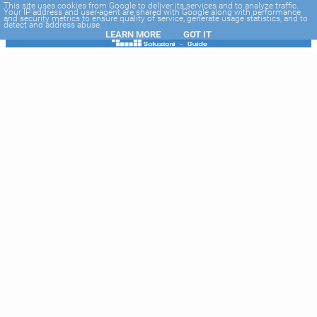
-->
This site uses cookies from Google to deliver its services and to analyze traffic.
Your IP address and user-agent are shared with Google along with performance
and security metrics to ensure quality of service, generate usage statistics, and to
detect and address abuse.
LEARN MORE
GOT IT