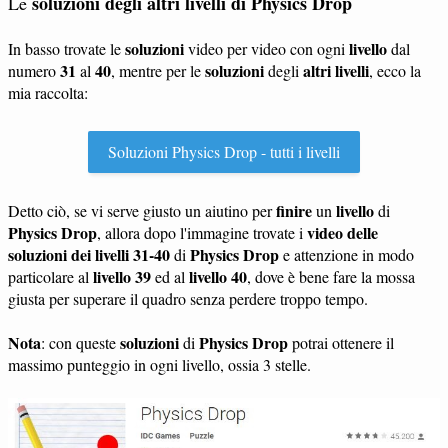
soluzioni degli altri livelli di Physics Drop
Le
soluzioni
livello
In basso trovate le
video per video con ogni
dal
31
40
soluzioni
altri livelli
numero
al
, mentre per le
degli
, ecco la
mia raccolta:
Soluzioni Physics Drop - tutti i livelli
finire
livello
Detto ciò, se vi serve giusto un aiutino per
un
di
Physics Drop
video delle
, allora dopo l'immagine trovate i
soluzioni dei livelli 31-40
Physics Drop
di
e attenzione in modo
livello 39
livello 40
particolare al
ed al
, dove è bene fare la mossa
giusta per superare il quadro senza perdere troppo tempo.
Nota
soluzioni
Physics Drop
: con queste
di
potrai ottenere il
massimo punteggio in ogni livello, ossia 3 stelle.