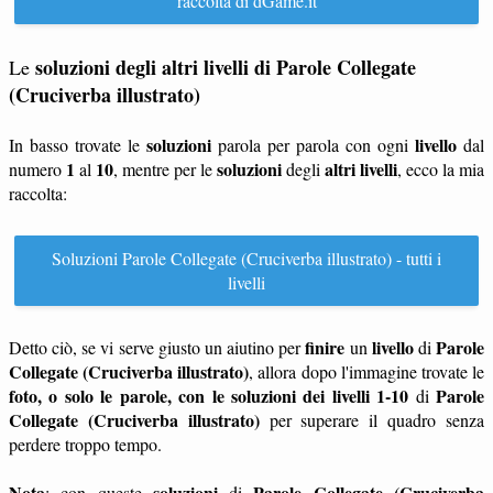
raccolta di dGame.it
soluzioni degli altri livelli di Parole Collegate
Le
(Cruciverba illustrato)
soluzioni
livello
In basso trovate le
parola per parola con ogni
dal
1
10
soluzioni
altri livelli
numero
al
, mentre per le
degli
, ecco la mia
raccolta:
Soluzioni Parole Collegate (Cruciverba illustrato) - tutti i
livelli
finire
livello
Parole
Detto ciò, se vi serve giusto un aiutino per
un
di
Collegate (Cruciverba illustrato)
, allora dopo l'immagine trovate le
foto, o solo le parole, con le soluzioni dei livelli 1-10
Parole
di
Collegate (Cruciverba illustrato)
per superare il quadro senza
perdere troppo tempo.
Nota
soluzioni
Parole Collegate (Cruciverba
: con queste
di