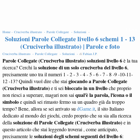
EDIT
Home -
Cruciverba illustrato -
Parole Collegate -
Soluzioni -
Soluzioni Parole Collegate livello 6 schemi 1 - 13
(Cruciverba illustrato) | Parole e foto
Cruciverba illustrato -
Parole Collegate -
Soluzioni -
di
Fabian J.P
.
Parole Collegate (Cruciverba illustrato) soluzioni livello 6
è la tua
soluzione di un solo cruciverba del livello 6
ricerca? Cerchi la
,
precisamente uno tra il numeri 1 - 2 - 3 - 4 - 5 - 6 - 7 - 8 -9 -10-11-
giocando a Parole Collegate
12 -13? Quindi vuol dire che stai
(Cruciverba illustrato)
bloccato in un livello
e ti sei
che proprio
qual'è la parola, l'icona o il
non riesci a superare, magari non sai
simbolo
e quindi sei rimasto fermo su un quadro già da troppo
tempo? Bene, allora se sei arrivato su
dGame.it
, il sito Italiano
dedicato al mondo dei giochi, credo proprio che su sia alla ricerca
soluzione di Parole Collegate (Cruciverba illustrato)
della
e in
questo articolo che stai leggendo troverai , come anticipato,
soluzioni degli schemi seguenti del livello 6
precisamente le
: