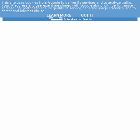
-->
This site uses cookies from Google to deliver its services and to analyze traffic.
Your IP address and user-agent are shared with Google along with performance
and security metrics to ensure quality of service, generate usage statistics, and to
detect and address abuse.
LEARN MORE
GOT IT