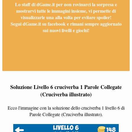
Lo staff di dGame.it per non rovinarci la sorpresa e
mostrarvi tutte le immagini insieme, vi permette di
visualizzarle una alla volta per evitare spoiler!
Segui dGame.it su facebook e rimani sempre aggiornato
sui nuovi livelli e giochi!
Soluzione Livello 6 cruciverba 1 Parole Collegate
(Cruciverba illustrato)
Ecco l'immagine con la soluzione dello cruciverba 1 livello 6 di
Parole Collegate (Cruciverba illustrato).