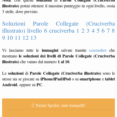
illustrato)
potrai ottenere il massimo punteggio in ogni livello, ossia
3 stelle, dove previsto.
Soluzioni Parole Collegate (Cruciverba
illustrato) livello 6 cruciverba 1 2 3 4 5 6 7 8
9 10 11 12 13
immagini
Vi lasciamo tutte le
salvate tramite
screenshot
che
le soluzioni dei livelli di Parole Collegate (Cruciverba
mostrano
illustrato)
1 al 10
che vanno dal numero
.
soluzioni
Parole Collegate (Cruciverba illustrato)
Le
di
sono le
iPhone/iPad/iPod
smartphone
tablet
stesse sia se giocate su
o su
e
Android
PC
, oppure su
.
Niente Spoiler, state tranquilli!