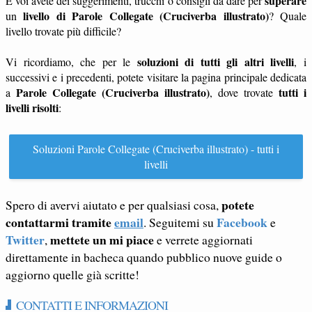
superare
E voi avete dei suggerimenti, trucchi o consigli da dare per
livello di Parole Collegate (Cruciverba illustrato)
un
? Quale
livello trovate più difficile?
soluzioni di tutti gli altri livelli
Vi ricordiamo, che per le
, i
successivi e i precedenti, potete visitare la pagina principale dedicata
Parole Collegate (Cruciverba illustrato)
tutti i
a
, dove trovate
livelli risolti
:
Soluzioni Parole Collegate (Cruciverba illustrato) - tutti i
livelli
potete
Spero di avervi aiutato e per qualsiasi cosa,
contattarmi tramite
email
Facebook
. Seguitemi su
e
Twitter
mettete un mi piace
,
e verrete aggiornati
direttamente in bacheca quando pubblico nuove guide o
aggiorno quelle già scritte!
CONTATTI E INFORMAZIONI