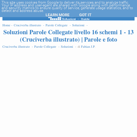
-->
This site uses cookies from Google to deliver its services and to analyze traffic.
Your IP address and user-agent are shared with Google along with performance
and security metrics to ensure quality of service, generate usage statistics, and to
detect and address abuse.
LEARN MORE
GOT IT
EDIT
Home -
Cruciverba illustrato -
Parole Collegate -
Soluzioni -
Soluzioni Parole Collegate livello 16 schemi 1 - 13
(Cruciverba illustrato) | Parole e foto
Cruciverba illustrato -
Parole Collegate -
Soluzioni -
di
Fabian J.P
.