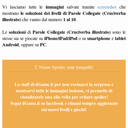
immagini
Vi lasciamo tutte le
salvate tramite
screenshot
che
le soluzioni dei livelli di Parole Collegate (Cruciverba
mostrano
illustrato)
1 al 10
che vanno dal numero
.
soluzioni
Parole Collegate (Cruciverba illustrato)
Le
di
sono le
iPhone/iPad/iPod
smartphone
tablet
stesse sia se giocate su
o su
e
Android
PC
, oppure su
.
Niente Spoiler, state tranquilli!
Lo staff di dGame.it per non rovinarci la sorpresa e
mostrarvi tutte le immagini insieme, vi permette di
visualizzarle una alla volta per evitare spoiler!
Segui dGame.it su facebook e rimani sempre aggiornato
sui nuovi livelli e giochi!