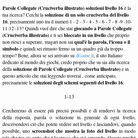
Parole Collegate (Cruciverba illustrato) soluzioni livello 16
è la
soluzione di un solo cruciverba del livello
tua ricerca? Cerchi la
16
, precisamente uno tra il numeri 1 - 2 - 3 - 4 - 5 - 6 - 7 - 8 -9 -10-
giocando a Parole Collegate
11-12 -13? Quindi vuol dire che stai
(Cruciverba illustrato)
bloccato in un livello
e ti sei
che proprio
qual'è la parola, l'icona o il
non riesci a superare, magari non sai
simbolo
e quindi sei rimasto fermo su un quadro già da troppo
tempo? Bene, allora se sei arrivato su
dGame.it
, il sito Italiano
dedicato al mondo dei giochi, credo proprio che su sia alla ricerca
soluzione di Parole Collegate (Cruciverba illustrato)
della
e in
questo articolo che stai leggendo troverai , come anticipato,
soluzioni degli schemi seguenti del livello 16
precisamente le
:
1-13
Cercheremo di essere più precisi possibili e di rendervi la ricerca
della risposta, parola o soluzione in generale di ogni livello,
descrivendovi ciò che potete vedere nel livello e lasciandovi, quando
screenshot che mostra la foto del livello
possibile, uno
in modo
tale che tua sia certo che è lo stesso che stai cercando. Questo perché