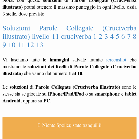
illustrato)
potrai ottenere il massimo punteggio in ogni livello, ossia
3 stelle, dove previsto.
Soluzioni Parole Collegate (Cruciverba
illustrato) livello 11 cruciverba 1 2 3 4 5 6 7 8
9 10 11 12 13
immagini
Vi lasciamo tutte le
salvate tramite
screenshot
che
le soluzioni dei livelli di Parole Collegate (Cruciverba
mostrano
illustrato)
1 al 10
che vanno dal numero
.
soluzioni
Parole Collegate (Cruciverba illustrato)
Le
di
sono le
iPhone/iPad/iPod
smartphone
tablet
stesse sia se giocate su
o su
e
Android
PC
, oppure su
.
Niente Spoiler, state tranquilli!