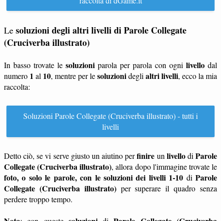
raccolta di dGame.it
soluzioni degli altri livelli di Parole Collegate
Le
(Cruciverba illustrato)
soluzioni
livello
In basso trovate le
parola per parola con ogni
dal
1
10
soluzioni
altri livelli
numero
al
, mentre per le
degli
, ecco la mia
raccolta:
Soluzioni Parole Collegate (Cruciverba illustrato) - tutti i
livelli
finire
livello
Parole
Detto ciò, se vi serve giusto un aiutino per
un
di
Collegate (Cruciverba illustrato)
, allora dopo l'immagine trovate le
foto, o solo le parole, con le soluzioni dei livelli 1-10
Parole
di
Collegate (Cruciverba illustrato)
per superare il quadro senza
perdere troppo tempo.
Nota
soluzioni
Parole Collegate (Cruciverba
: con queste
di