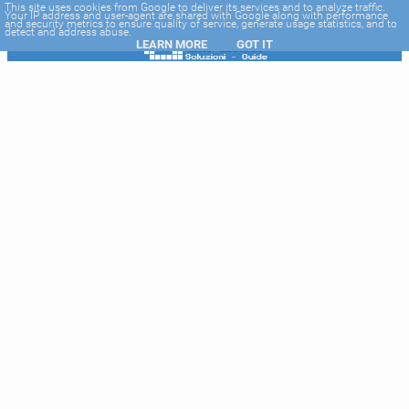
-->
This site uses cookies from Google to deliver its services and to analyze traffic.
Your IP address and user-agent are shared with Google along with performance
and security metrics to ensure quality of service, generate usage statistics, and to
detect and address abuse.
LEARN MORE
GOT IT