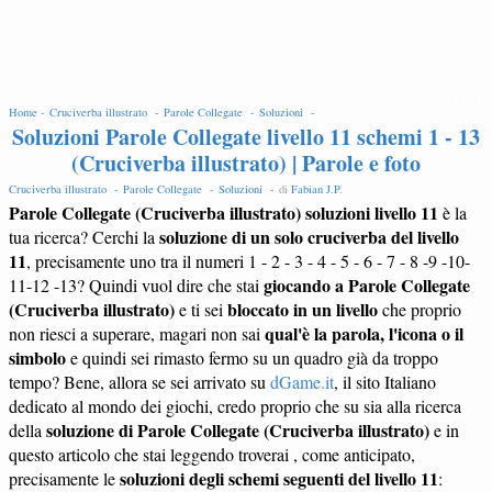
EDIT
Home -
Cruciverba illustrato -
Parole Collegate -
Soluzioni -
Soluzioni Parole Collegate livello 11 schemi 1 - 13
(Cruciverba illustrato) | Parole e foto
Cruciverba illustrato -
Parole Collegate -
Soluzioni -
di
Fabian J.P
.
Parole Collegate (Cruciverba illustrato) soluzioni livello 11
è la
soluzione di un solo cruciverba del livello
tua ricerca? Cerchi la
11
, precisamente uno tra il numeri 1 - 2 - 3 - 4 - 5 - 6 - 7 - 8 -9 -10-
giocando a Parole Collegate
11-12 -13? Quindi vuol dire che stai
(Cruciverba illustrato)
bloccato in un livello
e ti sei
che proprio
qual'è la parola, l'icona o il
non riesci a superare, magari non sai
simbolo
e quindi sei rimasto fermo su un quadro già da troppo
tempo? Bene, allora se sei arrivato su
dGame.it
, il sito Italiano
dedicato al mondo dei giochi, credo proprio che su sia alla ricerca
soluzione di Parole Collegate (Cruciverba illustrato)
della
e in
questo articolo che stai leggendo troverai , come anticipato,
soluzioni degli schemi seguenti del livello 11
precisamente le
: