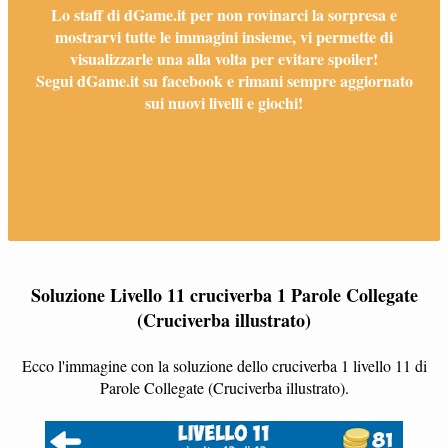
Lo staff di dGame.it per non rovinarci la sorpresa e
mostrarvi tutte le immagini insieme, vi permette di
visualizzarle una alla volta per evitare spoiler!
Segui dGame.it su facebook e rimani sempre aggiornato
sui nuovi livelli e giochi!
Soluzione Livello 11 cruciverba 1 Parole Collegate
(Cruciverba illustrato)
Ecco l'immagine con la soluzione dello cruciverba 1 livello 11 di
Parole Collegate (Cruciverba illustrato).