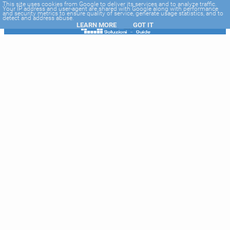
-->
This site uses cookies from Google to deliver its services and to analyze traffic.
Your IP address and user-agent are shared with Google along with performance
and security metrics to ensure quality of service, generate usage statistics, and to
detect and address abuse.
LEARN MORE
GOT IT