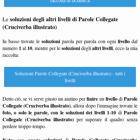
raccolta di dGame.it
soluzioni degli altri livelli di Parole Collegate
Le
(Cruciverba illustrato)
soluzioni
livello
In basso trovate le
parola per parola con ogni
dal
1
10
soluzioni
altri livelli
numero
al
, mentre per le
degli
, ecco la mia
raccolta:
Soluzioni Parole Collegate (Cruciverba illustrato) - tutti i
livelli
finire
livello
Parole
Detto ciò, se vi serve giusto un aiutino per
un
di
Collegate (Cruciverba illustrato)
, allora dopo l'immagine trovate le
foto, o solo le parole, con le soluzioni dei livelli 1-10
Parole
di
Collegate (Cruciverba illustrato)
per superare il quadro senza
perdere troppo tempo.
Nota
soluzioni
Parole Collegate (Cruciverba
: con queste
di