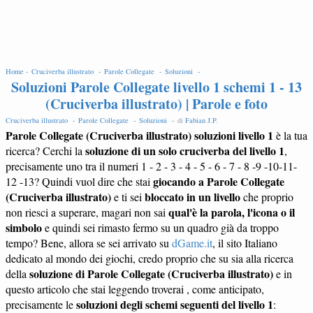
EDIT
Home -
Cruciverba illustrato -
Parole Collegate -
Soluzioni -
Soluzioni Parole Collegate livello 1 schemi 1 - 13
(Cruciverba illustrato) | Parole e foto
Cruciverba illustrato -
Parole Collegate -
Soluzioni -
di
Fabian J.P
.
Parole Collegate (Cruciverba illustrato) soluzioni livello 1
è la tua
soluzione di un solo cruciverba del livello 1
ricerca? Cerchi la
,
precisamente uno tra il numeri 1 - 2 - 3 - 4 - 5 - 6 - 7 - 8 -9 -10-11-
giocando a Parole Collegate
12 -13? Quindi vuol dire che stai
(Cruciverba illustrato)
bloccato in un livello
e ti sei
che proprio
qual'è la parola, l'icona o il
non riesci a superare, magari non sai
simbolo
e quindi sei rimasto fermo su un quadro già da troppo
tempo? Bene, allora se sei arrivato su
dGame.it
, il sito Italiano
dedicato al mondo dei giochi, credo proprio che su sia alla ricerca
soluzione di Parole Collegate (Cruciverba illustrato)
della
e in
questo articolo che stai leggendo troverai , come anticipato,
soluzioni degli schemi seguenti del livello 1
precisamente le
: