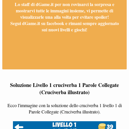
Lo staff di dGame.it per non rovinarci la sorpresa e
mostrarvi tutte le immagini insieme, vi permette di
visualizzarle una alla volta per evitare spoiler!
Segui dGame.it su facebook e rimani sempre aggiornato
sui nuovi livelli e giochi!
Soluzione Livello 1 cruciverba 1 Parole Collegate
(Cruciverba illustrato)
Ecco l'immagine con la soluzione dello cruciverba 1 livello 1 di
Parole Collegate (Cruciverba illustrato).