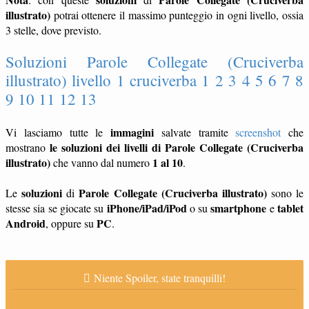
illustrato)
potrai ottenere il massimo punteggio in ogni livello, ossia
3 stelle, dove previsto.
Soluzioni Parole Collegate (Cruciverba
illustrato) livello 1 cruciverba 1 2 3 4 5 6 7 8
9 10 11 12 13
immagini
Vi lasciamo tutte le
salvate tramite
screenshot
che
le soluzioni dei livelli di Parole Collegate (Cruciverba
mostrano
illustrato)
1 al 10
che vanno dal numero
.
soluzioni
Parole Collegate (Cruciverba illustrato)
Le
di
sono le
iPhone/iPad/iPod
smartphone
tablet
stesse sia se giocate su
o su
e
Android
PC
, oppure su
.
Niente Spoiler, state tranquilli!