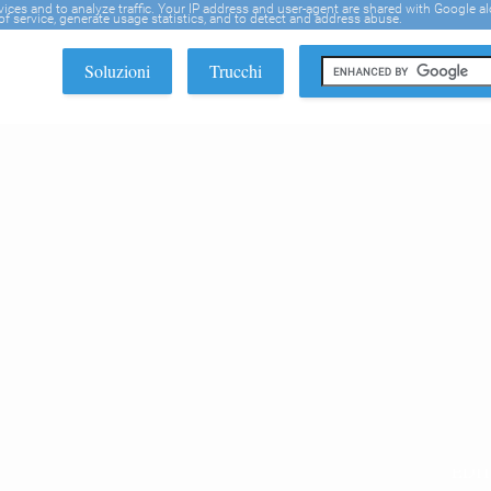
rvices and to analyze traffic. Your IP address and user-agent are shared with Google a
f service, generate usage statistics, and to detect and address abuse.
Soluzioni
Trucchi
EDI