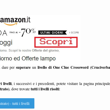
superare
livello di One Clue Crossword (Cruciverb
a dare per
un
i livelli
, i successivi e i precedenti, potete visitare la pagina principal
trato)
tutti i livelli risolti
, dove trovate
:
o) - tutti i livelli