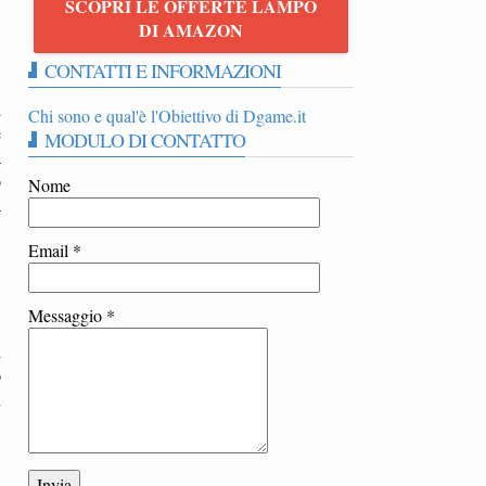
SCOPRI LE OFFERTE LAMPO
5
DI AMAZON
CONTATTI E INFORMAZIONI
a
Chi sono e qual'è l'Obiettivo di Dgame.it
e
MODULO DI CONTATTO
a
o
Nome
a
,
Email
*
Messaggio
*
i
o
n