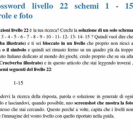
ssword livello 22 schemi 1 - 1
ole e foto
ioni livello 22
soluzione di un solo schem
è la tua ricerca? Cerchi la
 3 - 4 - 5 - 6 - 7 - 8 - 9 - 10 - 11- 12- 13- 14- 15 ? Quindi vuol dire ch
 illustrato)
bloccato in un livello
e ti sei
che proprio non riesci 
a o il simbolo
e quindi sei rimasto fermo su un quadro già da tropp
 sito Italiano dedicato al mondo dei giochi, credo proprio che su sia all
ruciverba illustrato)
e in questo articolo che stai leggendo troverai 
hemi seguenti del livello 22
:
1-15
dervi la ricerca della risposta, parola o soluzione in generale di ogn
screenshot che mostra la fot
ello e lasciandovi, quando possibile, uno
tesso che stai cercando. Questo perché a volte, capita che i livelli no
'immagine del vostro livello con quello riportato nella guida.