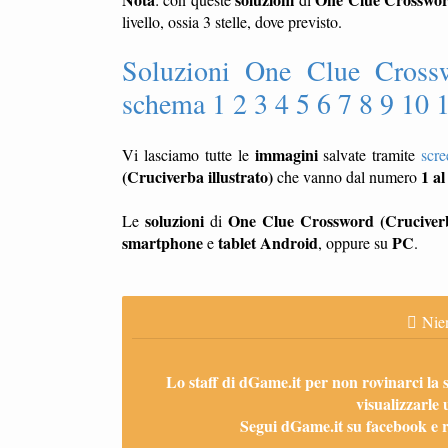
livello, ossia 3 stelle, dove previsto.
Soluzioni One Clue Crosswo
schema 1 2 3 4 5 6 7 8 9 10 
immagini
Vi lasciamo tutte le
salvate tramite
scre
(Cruciverba illustrato)
1 al
che vanno dal numero
soluzioni
One Clue Crossword (Cruciverba
Le
di
smartphone
tablet
Android
PC
e
, oppure su
.
Nien
Lo staff di dGame.it per non rovinarci la 
visualizzarle 
Segui dGame.it su facebook e ri