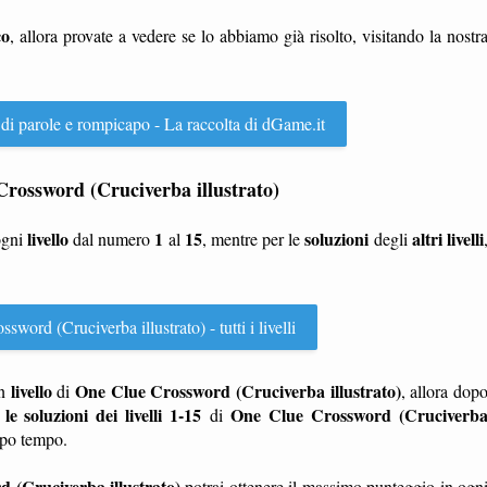
co
, allora provate a vedere se lo abbiamo già risolto, visitando la nostr
 di parole e rompicapo - La raccolta di dGame.it
e Crossword (Cruciverba illustrato)
livello
1
15
soluzioni
altri livelli
ogni
dal numero
al
, mentre per le
degli
word (Cruciverba illustrato) - tutti i livelli
livello
One Clue Crossword (Cruciverba illustrato)
n
di
, allora dop
 le soluzioni dei livelli 1-15
One Clue Crossword (Cruciverb
di
ppo tempo.
 (Cruciverba illustrato)
potrai ottenere il massimo punteggio in ogn