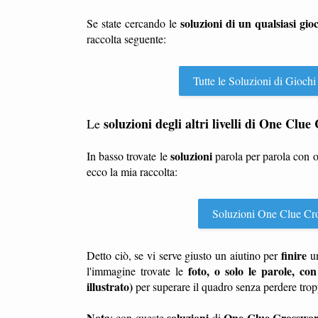
soluzioni di un qualsiasi gio
Se state cercando le
raccolta seguente:
Tutte le Soluzioni di Giochi
soluzioni degli altri livelli di One Clu
Le
soluzioni
In basso trovate le
parola per parola con 
ecco la mia raccolta:
Soluzioni One Clue Cross
finire
Detto ciò, se vi serve giusto un aiutino per
u
foto, o solo le parole, con
l'immagine trovate le
illustrato)
per superare il quadro senza perdere tro
Nota
soluzioni
One Clue Crossword
: con queste
di