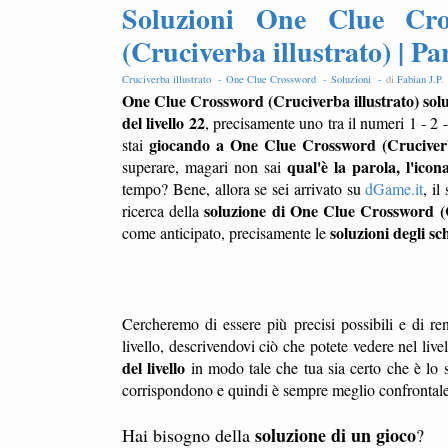
Soluzioni One Clue Cro
(Cruciverba illustrato) | Par
Cruciverba illustrato -
One Clue Crossword -
Soluzioni -
di
Fabian J.P
.
One Clue Crossword (Cruciverba illustrato) soluz
del livello 22
, precisamente uno tra il numeri 1 - 2 -
giocando a One Clue Crossword (Cruciverba
stai
qual'è la parola, l'icon
superare, magari non sai
tempo? Bene, allora se sei arrivato su
dGame.it
, il
soluzione di One Clue Crossword (C
ricerca della
soluzioni degli sc
come anticipato, precisamente le
Cercheremo di essere più precisi possibili e di ren
livello, descrivendovi ciò che potete vedere nel liv
del livello
in modo tale che tua sia certo che è lo s
corrispondono e quindi è sempre meglio confrontale l
soluzione di un gioco
Hai bisogno della
?