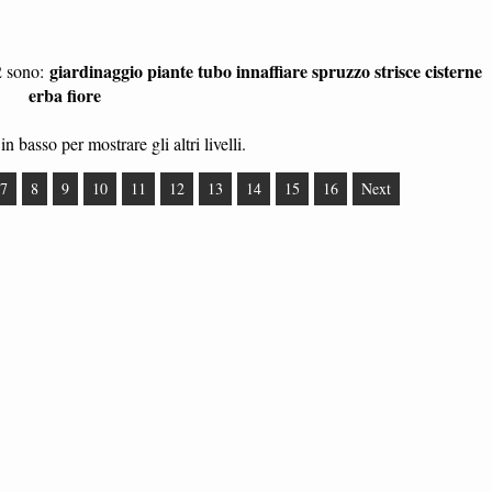
giardinaggio piante tubo innaffiare spruzzo strisce cisterne
2 sono:
erba fiore
in basso per mostrare gli altri livelli.
7
8
9
10
11
12
13
14
15
16
Next