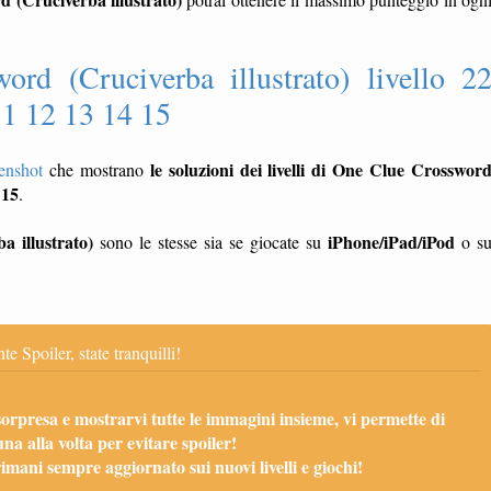
rd (Cruciverba illustrato) livello 2
11 12 13 14 15
le soluzioni dei livelli di One Clue Crosswor
enshot
che mostrano
 15
.
 illustrato)
iPhone/iPad/iPod
sono le stesse sia se giocate su
o s
te Spoiler, state tranquilli!
sorpresa e mostrarvi tutte le immagini insieme, vi permette di
una alla volta per evitare spoiler!
mani sempre aggiornato sui nuovi livelli e giochi!