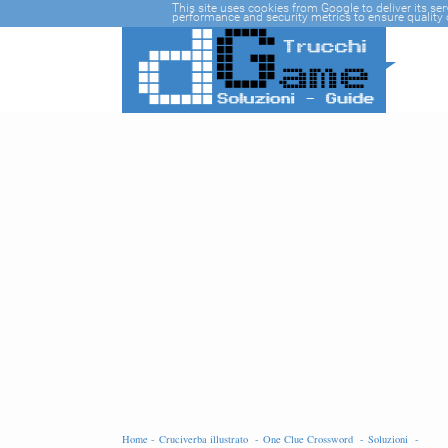
-->
This site uses cookies from Google to deliver its se
performance and security metrics to ensure quality o
Home -
Cruciverba illustrato -
One Clue Crossword -
Soluzioni -