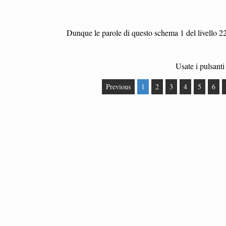
Dunque le parole di questo schema 1 del livello 2
Usate i pulsanti 
Previous
1
2
3
4
5
6