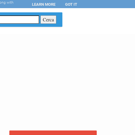
long with
LEARN MORE
GOT IT
T