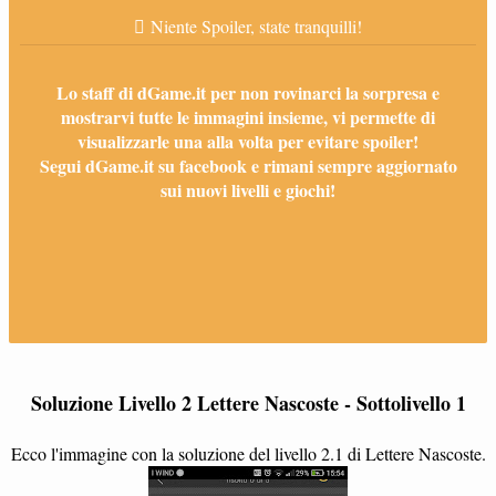
Niente Spoiler, state tranquilli!
Lo staff di dGame.it per non rovinarci la sorpresa e
mostrarvi tutte le immagini insieme, vi permette di
visualizzarle una alla volta per evitare spoiler!
Segui dGame.it su facebook e rimani sempre aggiornato
sui nuovi livelli e giochi!
Soluzione Livello 2 Lettere Nascoste - Sottolivello 1
Ecco l'immagine con la soluzione del livello 2.1 di Lettere Nascoste.