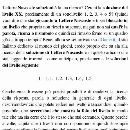
Lettere Nascoste soluzioni
soluzione del
è la tua ricerca? Cerchi la
livello XX
, precisamente di un sottolivello 1, 2, 3, 4 o 5? Quindi
giocando a Lettere Nascoste
bloccato in
vuol dire che stai
e ti sei
un livello
qual'è la
che proprio non riesci a superare, magari non sai
parola, l'icona o il simbolo
e quindi sei rimasto fermo su un quadro
già da troppo tempo? Bene, allora se sei arrivato su
dGame.it
, il sito
Italiano dedicato al mondo dei giochi, credo proprio che su sia alla
soluzione di Lettere Nascoste
ricerca della
e in questo articolo che
soluzioni
stai leggendo troverai , come anticipato, precisamente le
del livello seguente
:
1 - 1.1, 1.2, 1.3, 1.4, 1.5
Cercheremo di essere più precisi possibili e di rendervi la ricerca
della risposta, parola o soluzione in generale di ogni livello,
descrivendovi ciò che potete vedere nel livello e lasciandovi, quando
screenshot che mostra la foto del livello
possibile, uno
in modo
tale che tua sia certo che è lo stesso che stai cercando. Questo perché
a volte, capita che i livelli non corrispondono e quindi è sempre
meglio confrontale l'immagine del vostro livello con quello riportato