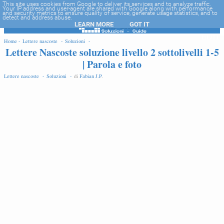
-->
This site uses cookies from Google to deliver its services and to analyze traffic.
Your IP address and user-agent are shared with Google along with performance
and security metrics to ensure quality of service, generate usage statistics, and to
detect and address abuse.
LEARN MORE
GOT IT
EDIT
Home -
Lettere nascoste -
Soluzioni -
Lettere Nascoste soluzione livello 2 sottolivelli 1-5
| Parola e foto
Lettere nascoste -
Soluzioni -
di
Fabian J.P
.