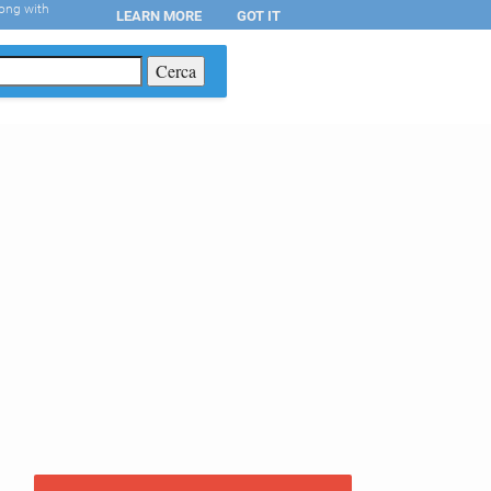
long with
LEARN MORE
GOT IT
T