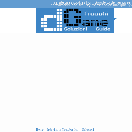
-->
This site uses cookies from Google to deliver its se
performance and security metrics to ensure quality o
Home -
Indovina lo Youtuber Ita -
Soluzioni -