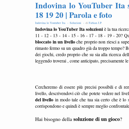
Indovina lo YouTuber Ita s
18 19 20 | Parola e foto
Indovina lo Youtuber Ita -
Soluzioni -
di
Fabian J.P
.
Indovina lo YouTuber Ita soluzioni
è la tua ricer
11 - 12 - 13 - 14 - 15 - 16 - 17 - 18 - 19 - 20? Q
bloccato in un livello
che proprio non riesci a sup
rimasto fermo su un quadro già da troppo tempo? Ben
dei giochi, credo proprio che su sia alla ricerca del
leggendo troverai , come anticipato, precisamente l
Cercheremo di essere più precisi possibili e di ren
livello, descrivendovi ciò che potete vedere nel liv
del livello
in modo tale che tua sia certo che è lo s
corrispondono e quindi è sempre meglio confrontale l
soluzione di un gioco
Hai bisogno della
?