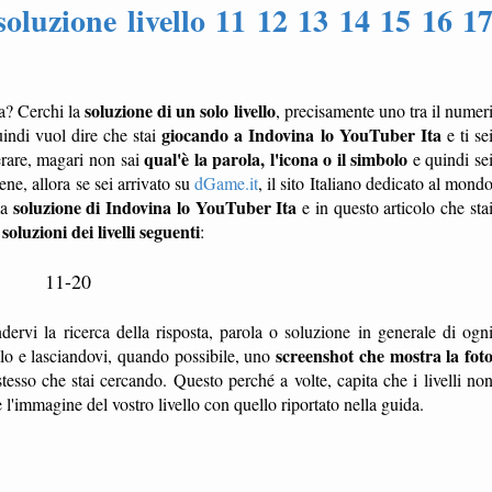
oluzione livello 11 12 13 14 15 16 1
soluzione di un solo livello
ca? Cerchi la
, precisamente uno tra il numer
giocando a Indovina lo YouTuber Ita
uindi vuol dire che stai
e ti se
qual'è la parola, l'icona o il simbolo
erare, magari non sai
e quindi se
e, allora se sei arrivato su
dGame.it
, il sito Italiano dedicato al mond
soluzione di Indovina lo YouTuber Ita
la
e in questo articolo che sta
soluzioni dei livelli seguenti
e
:
11-20
dervi la ricerca della risposta, parola o soluzione in generale di ogn
screenshot che mostra la fot
ello e lasciandovi, quando possibile, uno
tesso che stai cercando. Questo perché a volte, capita che i livelli no
'immagine del vostro livello con quello riportato nella guida.