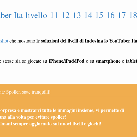
ber Ita livello 11 12 13 14 15 16 17 1
le soluzioni dei livelli di Indovina lo YouTuber It
nshot
che mostrano
iPhone/iPad/iPod
smartphone
table
 stesse sia se giocate su
o su
e
te Spoiler, state tranquilli!
sorpresa e mostrarvi tutte le immagini insieme, vi permette di
una alla volta per evitare spoiler!
mani sempre aggiornato sui nuovi livelli e giochi!