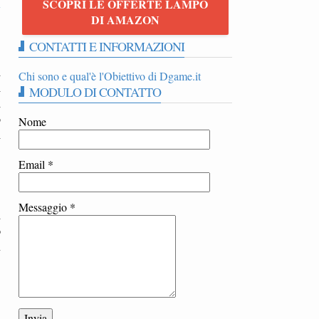
SCOPRI LE OFFERTE LAMPO
7
DI AMAZON
CONTATTI E INFORMAZIONI
i
Chi sono e qual'è l'Obiettivo di Dgame.it
i
MODULO DI CONTATTO
i
o
Nome
i
Email
*
Messaggio
*
i
o
n