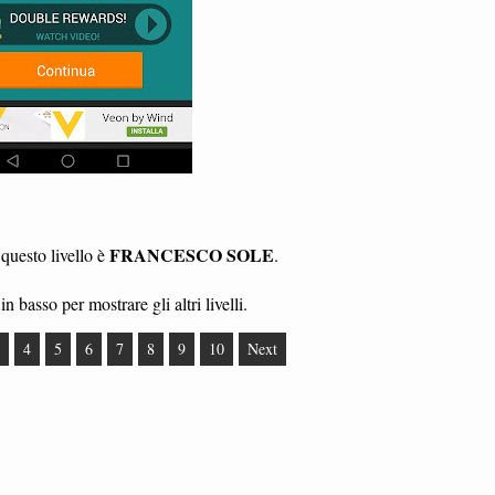
FRANCESCO SOLE
questo livello è
.
in basso per mostrare gli altri livelli.
4
5
6
7
8
9
10
Next