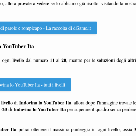
co
, allora provate a vedere se lo abbiamo già risolto, visitando la nostr
 di parole e rompicapo - La raccolta di dGame.it
 lo YouTuber Ita
livello
11
20
soluzioni
altr
n ogni
dal numero
al
, mentre per le
degli
ina lo YouTuber Ita - tutti i livelli
livello
Indovina lo YouTuber Ita
n
di
, allora dopo l'immagine trovate l
1-20
Indovina lo YouTuber Ita
di
per superare il quadro senza perder
uber Ita
potrai ottenere il massimo punteggio in ogni livello, ossia 