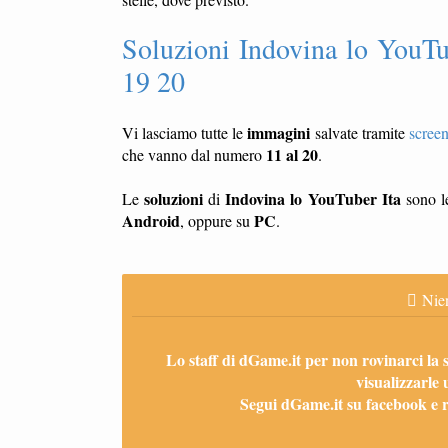
Soluzioni Indovina lo YouTu
19 20
immagini
Vi lasciamo tutte le
salvate tramite
scree
11 al 20
che vanno dal numero
.
soluzioni
Indovina lo YouTuber Ita
Le
di
sono le
Android
PC
, oppure su
.
Nien
Lo staff di dGame.it per non rovinarci la 
visualizzarle 
Segui dGame.it su facebook e ri