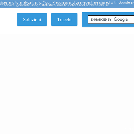
rvices and to analyze traffic. Your IP address and user-agent are shared with Google a
f service, generate usage statistics, and to detect and address abuse.
Soluzioni
Trucchi
EDI