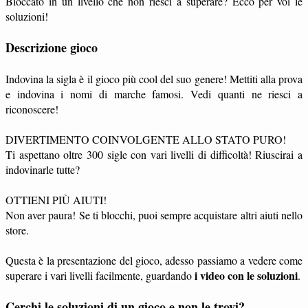
Bloccato in un livello che non riesci a superare? Ecco per voi le
soluzioni!
Descrizione gioco
Indovina la sigla è il gioco più cool del suo genere! Mettiti alla prova
e indovina i nomi di marche famosi. Vedi quanti ne riesci a
riconoscere!
DIVERTIMENTO COINVOLGENTE ALLO STATO PURO!
Ti aspettano oltre 300 sigle con vari livelli di difficoltà! Riuscirai a
indovinarle tutte?
OTTIENI PIÙ AIUTI!
Non aver paura! Se ti blocchi, puoi sempre acquistare altri aiuti nello
store.
Questa è la presentazione del gioco, adesso passiamo a vedere come
i video con le soluzioni
superare i vari livelli facilmente, guardando
.
Cerchi le soluzioni di un gioco e non le trovi?