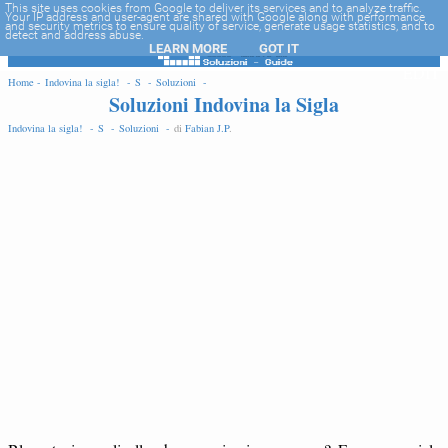
-->
This site uses cookies from Google to deliver its services and to analyze traffic.
Your IP address and user-agent are shared with Google along with performance
and security metrics to ensure quality of service, generate usage statistics, and to
detect and address abuse.
LEARN MORE
GOT IT
EDIT
Home -
Indovina la sigla! -
S -
Soluzioni -
Soluzioni Indovina la Sigla
Indovina la sigla! -
S -
Soluzioni -
di
Fabian J.P
.