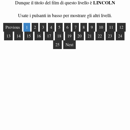
LINCOLN
Dunque il titolo del film di questo livello è
Usate i pulsanti in basso per mostrare gli altri livelli.
Previous
1
2
3
4
5
6
7
8
9
10
11
12
13
14
15
16
17
18
19
20
21
22
23
24
25
Next