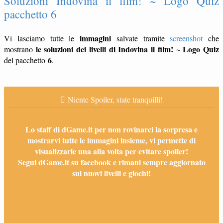
Soluzioni Indovina il film! ~ Logo Quiz
pacchetto 6
immagini
Vi lasciamo tutte le
salvate tramite
screenshot
che
le soluzioni dei livelli di Indovina il film! ~ Logo Quiz
mostrano
6
del pacchetto
.
Niente Spoiler, state tranquilli!
Lo staff di dGame.it per non rovinarci la sorpresa e
mostrarvi tutte le immagini insieme, vi permette di
visualizzarle una alla volta per evitare spoiler!
Segui dGame.it su facebook e rimani sempre aggiornato
sui nuovi livelli e giochi!