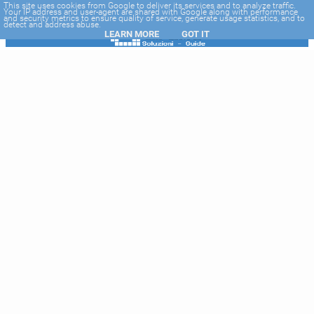
-->
This site uses cookies from Google to deliver its services and to analyze traffic.
Your IP address and user-agent are shared with Google along with performance
and security metrics to ensure quality of service, generate usage statistics, and to
detect and address abuse.
LEARN MORE
GOT IT