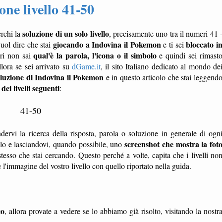
ne livello 41-50
soluzione di un solo livello
erchi la
, precisamente uno tra il numeri 41 
giocando a Indovina il Pokemon
bloccato i
vuol dire che stai
e ti sei
qual'è la parola, l'icona o il simbolo
ri non sai
e quindi sei rimast
ora se sei arrivato su
dGame.it
, il sito Italiano dedicato al mondo de
luzione di Indovina il Pokemon
e in questo articolo che stai leggend
dei livelli seguenti
:
41-50
dervi la ricerca della risposta, parola o soluzione in generale di ogn
screenshot che mostra la fot
ello e lasciandovi, quando possibile, uno
tesso che stai cercando. Questo perché a volte, capita che i livelli no
'immagine del vostro livello con quello riportato nella guida.
co
, allora provate a vedere se lo abbiamo già risolto, visitando la nostr