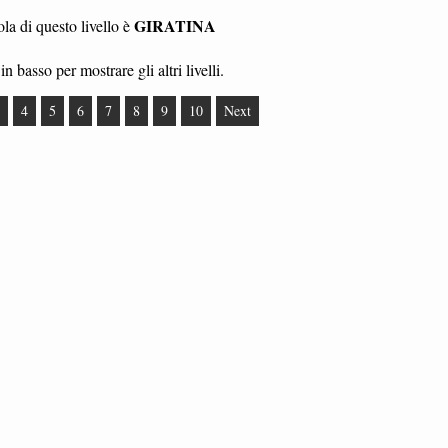
GIRATINA
la di questo livello è
in basso per mostrare gli altri livelli.
4
5
6
7
8
9
10
Next