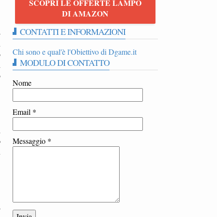
SCOPRI LE OFFERTE LAMPO
DI AMAZON
CONTATTI E INFORMAZIONI
-
n
Chi sono e qual'è l'Obiettivo di Dgame.it
o
MODULO DI CONTATTO
i
o
Nome
Email
*
i
o
Messaggio
*
n
a