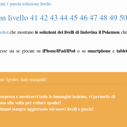
n livello 41 42 43 44 45 46 47 48 49 5
le soluzioni dei livelli di Indovina il Pokemon
nshot
che mostrano
ch
iPhone/iPad/iPod
smartphone
table
esse sia se giocate su
o su
e
te Spoiler, state tranquilli!
sorpresa e mostrarvi tutte le immagini insieme, vi permette di
una alla volta per evitare spoiler!
mani sempre aggiornato sui nuovi livelli e giochi!