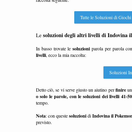
Tutte le Soluzioni di Giochi
soluzioni degli altri livelli di Indovina
Le
soluzioni
In basso trovate le
parola per parola co
livelli
, ecco la mia raccolta:
Soluzioni Ind
finire
Detto ciò, se vi serve giusto un aiutino per
u
o solo le parole, con le soluzioni dei livelli 41-50
tempo.
Nota
soluzioni
Indovina il Pokemo
: con queste
di
previsto.