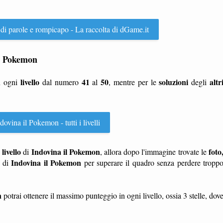
 di parole e rompicapo - La raccolta di dGame.it
 il Pokemon
livello
41
50
soluzioni
altr
n ogni
dal numero
al
, mentre per le
degli
ovina il Pokemon - tutti i livelli
livello
Indovina il Pokemon
foto
n
di
, allora dopo l'immagine trovate le
Indovina il Pokemon
di
per superare il quadro senza perdere tropp
n
potrai ottenere il massimo punteggio in ogni livello, ossia 3 stelle, dov