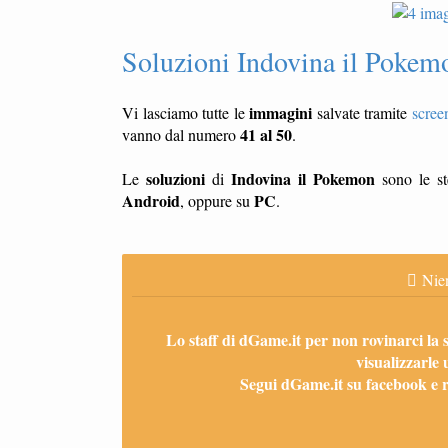
Soluzioni Indovina il Pokemo
immagini
Vi lasciamo tutte le
salvate tramite
scree
41 al 50
vanno dal numero
.
soluzioni
Indovina il Pokemon
Le
di
sono le st
Android
PC
, oppure su
.
Nien
Lo staff di dGame.it per non rovinarci la 
visualizzarle 
Segui dGame.it su facebook e ri