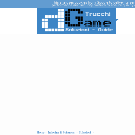
-->
This site uses cookies from Google to deliver its se
performance and security metrics to ensure quality o
Home -
Indovina il Pokemon -
Soluzioni -