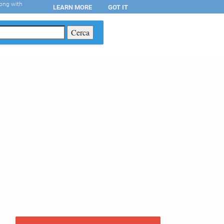
long with
LEARN MORE
GOT IT
T