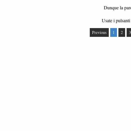
Dunque la paro
Usate i pulsanti 
Previous
1
2
3