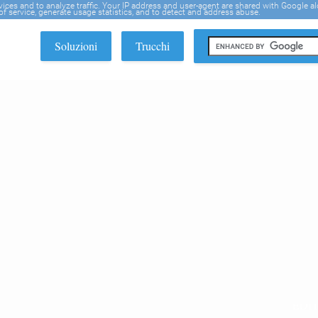
rvices and to analyze traffic. Your IP address and user-agent are shared with Google a
f service, generate usage statistics, and to detect and address abuse.
Soluzioni
Trucchi
EDI