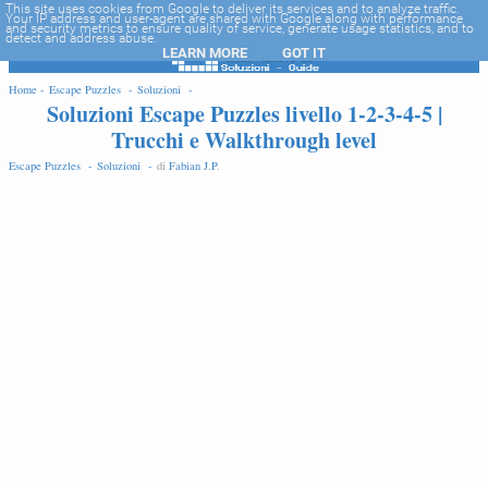
-->
This site uses cookies from Google to deliver its services and to analyze traffic.
Your IP address and user-agent are shared with Google along with performance
and security metrics to ensure quality of service, generate usage statistics, and to
detect and address abuse.
LEARN MORE
GOT IT
EDIT
Home -
Escape Puzzles -
Soluzioni -
Soluzioni Escape Puzzles livello 1-2-3-4-5 |
Trucchi e Walkthrough level
Escape Puzzles -
Soluzioni -
di
Fabian J.P
.