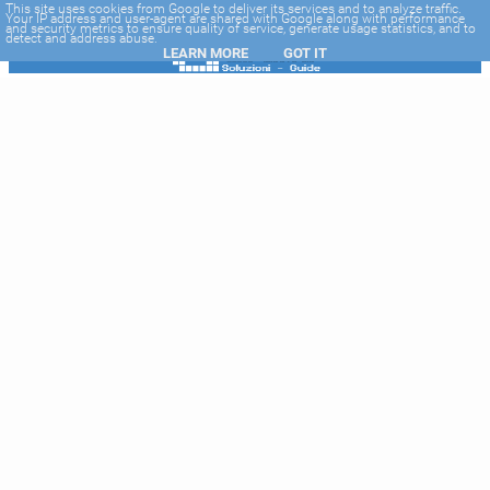
-->
This site uses cookies from Google to deliver its services and to analyze traffic.
Your IP address and user-agent are shared with Google along with performance
and security metrics to ensure quality of service, generate usage statistics, and to
detect and address abuse.
LEARN MORE
GOT IT