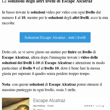
soluzioni degli altri livelli di Escape Alcatraz
Le
soluzioni
livello
In basso trovate le
video per video con ogni
dal
1
10
soluzioni
altri livelli
numero
al
, mentre per le
degli
, ecco la mia
raccolta:
Soluzioni Escape Alcatraz - tutti i livelli
finire
livello
Detto ciò, se vi serve giusto un aiutino per
un
di
Escape Alcatraz
video delle
, allora dopo l'immagine trovate i
soluzioni dei livelli 1-10
Escape Alcatraz
di
e attenzione in modo
livello 9
livello 10
particolare al
ed al
, dove è bene fare la mossa
giusta per superare il quadro senza perdere troppo tempo.
Nota
soluzioni
Escape Alcatraz
: con queste
di
potrai ottenere il
massimo punteggio in ogni livello, ossia 3 stelle.