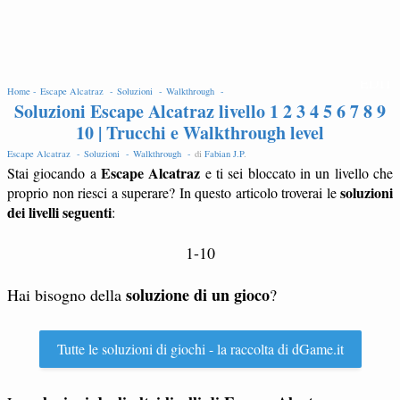
EDIT
Home -
Escape Alcatraz -
Soluzioni -
Walkthrough -
Soluzioni Escape Alcatraz livello 1 2 3 4 5 6 7 8 9
10 | Trucchi e Walkthrough level
Escape Alcatraz -
Soluzioni -
Walkthrough -
di
Fabian J.P
.
Escape Alcatraz
Stai giocando a
e ti sei bloccato in un livello che
soluzioni
proprio non riesci a superare? In questo articolo troverai le
dei livelli seguenti
:
1-10
soluzione di un gioco
Hai bisogno della
?
Tutte le soluzioni di giochi - la raccolta di dGame.it