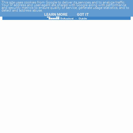
-->
This site uses cookies from Google to deliver its services and to analyze traffic.
Your IP address and user-agent are shared with Google along with performance
and security metrics to ensure quality of service, generate usage statistics, and to
detect and address abuse.
LEARN MORE
GOT IT