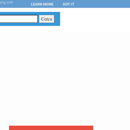
long with
LEARN MORE
GOT IT
T