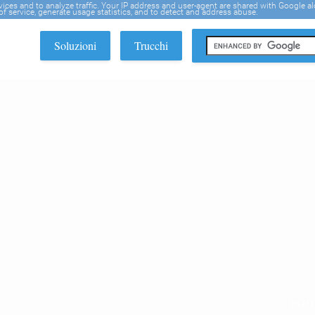
rvices and to analyze traffic. Your IP address and user-agent are shared with Google a
f service, generate usage statistics, and to detect and address abuse.
Soluzioni
Trucchi
EDI