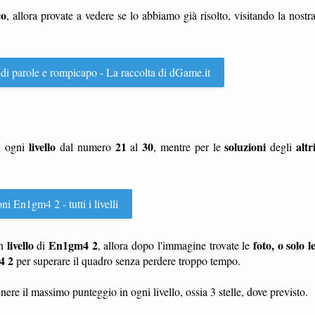
co
, allora provate a vedere se lo abbiamo già risolto, visitando la nostr
 di parole e rompicapo - La raccolta di dGame.it
livello
21
30
soluzioni
altr
n ogni
dal numero
al
, mentre per le
degli
ni En1gm4 2 - tutti i livelli
livello
En1gm4 2
foto, o solo l
n
di
, allora dopo l'immagine trovate le
4 2
per superare il quadro senza perdere troppo tempo.
nere il massimo punteggio in ogni livello, ossia 3 stelle, dove previsto.