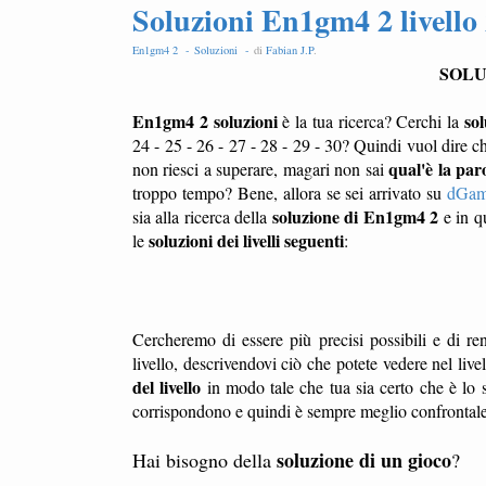
Soluzioni En1gm4 2 livello 
En1gm4 2 -
Soluzioni -
di
Fabian J.P
.
SOLU
En1gm4 2 soluzioni
sol
è la tua ricerca? Cerchi la
24 - 25 - 26 - 27 - 28 - 29 - 30? Quindi vuol dire c
qual'è la paro
non riesci a superare, magari non sai
troppo tempo? Bene, allora se sei arrivato su
dGam
soluzione di En1gm4 2
sia alla ricerca della
e in qu
soluzioni dei livelli seguenti
le
:
Cercheremo di essere più precisi possibili e di ren
livello, descrivendovi ciò che potete vedere nel liv
del livello
in modo tale che tua sia certo che è lo s
corrispondono e quindi è sempre meglio confrontale l
soluzione di un gioco
Hai bisogno della
?