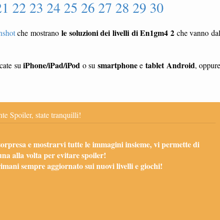
21 22 23 24 25 26 27 28 29 30
le soluzioni dei livelli di En1gm4 2
nshot
che mostrano
che vanno da
iPhone/iPad/iPod
smartphone
tablet
Android
ocate su
o su
e
, oppur
te Spoiler, state tranquilli!
sorpresa e mostrarvi tutte le immagini insieme, vi permette di
una alla volta per evitare spoiler!
mani sempre aggiornato sui nuovi livelli e giochi!