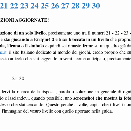
21 22 23 24 25 26 27 28 29 30
ZIONI AGGIORNATE!
uzione di un solo livello
, precisamente uno tra il numeri 21 - 22 - 23 
giocando a En1gm4 2
bloccato in un livello
he stai
e ti sei
che propri
la, l'icona o il simbolo
e quindi sei rimasto fermo su un quadro già d
e.it
, il sito Italiano dedicato al mondo dei giochi, credo proprio che s
esto articolo che stai leggendo troverai , come anticipato, precisament
21-30
dervi la ricerca della risposta, parola o soluzione in generale di ogn
screenshot che mostra la fot
ello e lasciandovi, quando possibile, uno
tesso che stai cercando. Questo perché a volte, capita che i livelli no
'immagine del vostro livello con quello riportato nella guida.