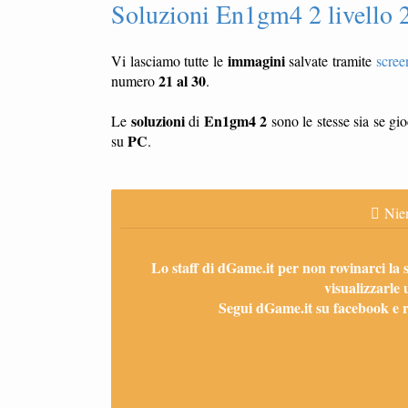
Soluzioni En1gm4 2 livello 
immagini
Vi lasciamo tutte le
salvate tramite
scree
21 al 30
numero
.
soluzioni
En1gm4 2
Le
di
sono le stesse sia se gi
PC
su
.
Nien
Lo staff di dGame.it per non rovinarci la 
visualizzarle 
Segui dGame.it su facebook e ri