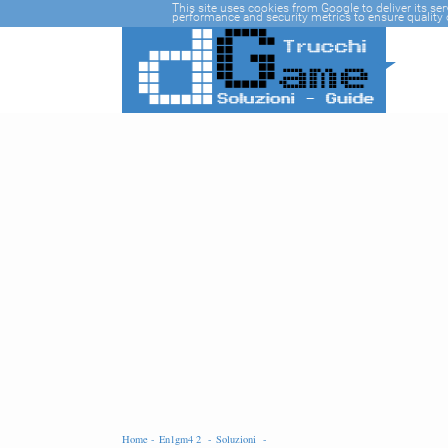
-->
This site uses cookies from Google to deliver its se
performance and security metrics to ensure quality o
Home -
En1gm4 2 -
Soluzioni -