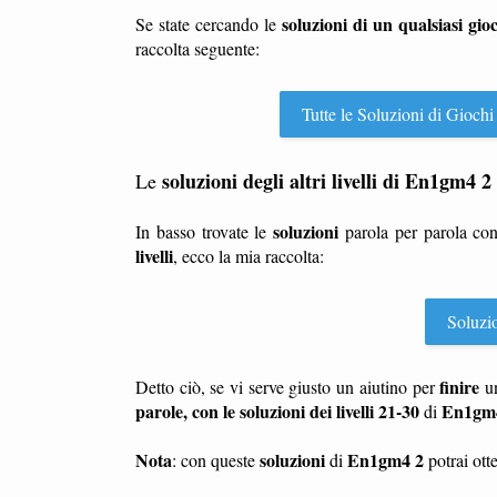
soluzioni di un qualsiasi gio
Se state cercando le
raccolta seguente:
Tutte le Soluzioni di Giochi
soluzioni degli altri livelli di En1gm4 2
Le
soluzioni
In basso trovate le
parola per parola co
livelli
, ecco la mia raccolta:
Soluzio
finire
Detto ciò, se vi serve giusto un aiutino per
u
parole, con le soluzioni dei livelli 21-30
En1gm
di
Nota
soluzioni
En1gm4 2
: con queste
di
potrai otte