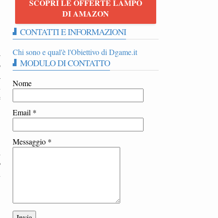
SCOPRI LE OFFERTE LAMPO
DI AMAZON
CONTATTI E INFORMAZIONI
Chi sono e qual'è l'Obiettivo di Dgame.it
-
MODULO DI CONTATTO
o
a
Nome
u
e
Email
*
Messaggio
*
i
o
n