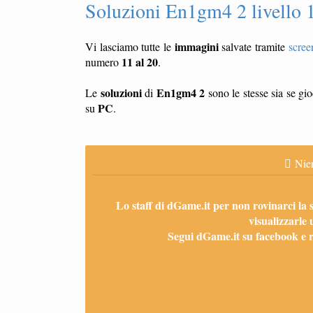
Soluzioni En1gm4 2 livello 
immagini
Vi lasciamo tutte le
salvate tramite
scree
11 al 20
numero
.
soluzioni
En1gm4 2
Le
di
sono le stesse sia se gi
PC
su
.
Nien
Lo staff di dGame.it per non rovinarci la 
visualizzarle 
Segui dGame.it su facebook e ri