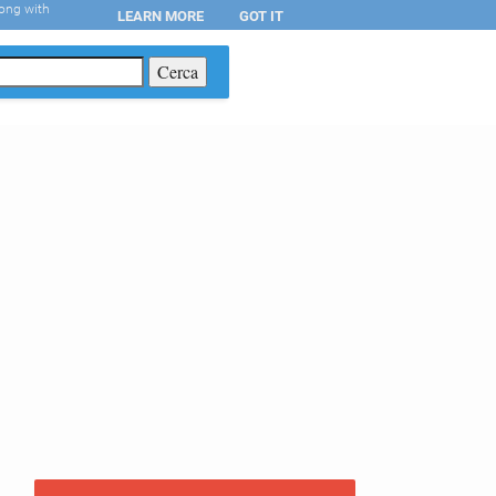
long with
LEARN MORE
GOT IT
T