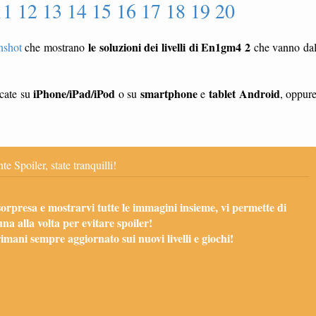
11 12 13 14 15 16 17 18 19 20
le soluzioni dei livelli di En1gm4 2
nshot
che mostrano
che vanno da
iPhone/iPad/iPod
smartphone
tablet
Android
ocate su
o su
e
, oppur
te Spoiler, state tranquilli!
sorpresa e mostrarvi tutte le immagini insieme, vi permette di
una alla volta per evitare spoiler!
mani sempre aggiornato sui nuovi livelli e giochi!