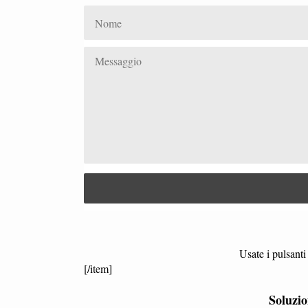
Usate i pulsanti 
[/item]
Soluzi