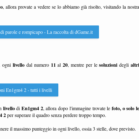
co
, allora provate a vedere se lo abbiamo già risolto, visitando la nostr
 di parole e rompicapo - La raccolta di dGame.it
livello
11
20
soluzioni
altr
n ogni
dal numero
al
, mentre per le
degli
ni En1gm4 2 - tutti i livelli
livello
En1gm4 2
foto, o solo l
n
di
, allora dopo l'immagine trovate le
4 2
per superare il quadro senza perdere troppo tempo.
nere il massimo punteggio in ogni livello, ossia 3 stelle, dove previsto.