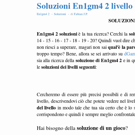
Soluzioni En1gm4 2 livello 
En1gm4 2 -
Soluzioni -
di
Fabian J.P
.
SOLUZION
En1gm4 2 soluzioni
sol
è la tua ricerca? Cerchi la
14 - 15 - 16 - 17 - 18 - 19 - 20? Quindi vuol dire c
qual'è la paro
non riesci a superare, magari non sai
troppo tempo? Bene, allora se sei arrivato su
dGam
soluzione di En1gm4 2
sia alla ricerca della
e in qu
soluzioni dei livelli seguenti
le
:
Cercheremo di essere più precisi possibili e di ren
livello, descrivendovi ciò che potete vedere nel liv
del livello
in modo tale che tua sia certo che è lo s
corrispondono e quindi è sempre meglio confrontale l
soluzione di un gioco
Hai bisogno della
?