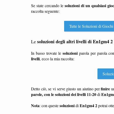
soluzioni di un qualsiasi gio
Se state cercando le
raccolta seguente:
Tutte le Soluzioni di Giochi
soluzioni degli altri livelli di En1gm4 2
Le
soluzioni
In basso trovate le
parola per parola co
livelli
, ecco la mia raccolta:
Soluzio
finire
Detto ciò, se vi serve giusto un aiutino per
u
parole, con le soluzioni dei livelli 11-20
En1gm
di
Nota
soluzioni
En1gm4 2
: con queste
di
potrai otte