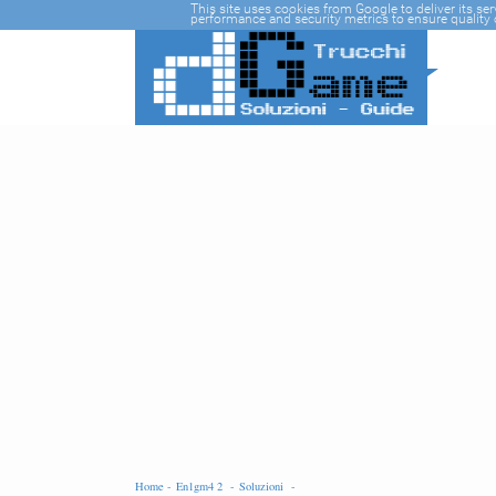
-->
This site uses cookies from Google to deliver its se
performance and security metrics to ensure quality o
Home -
En1gm4 2 -
Soluzioni -