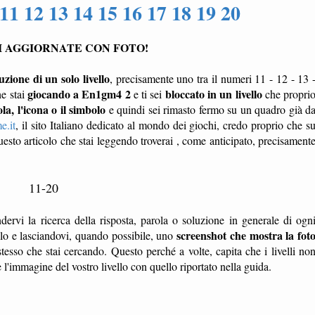
11 12 13 14 15 16 17 18 19 20
I AGGIORNATE CON FOTO!
uzione di un solo livello
, precisamente uno tra il numeri 11 - 12 - 13 
giocando a En1gm4 2
bloccato in un livello
he stai
e ti sei
che propri
la, l'icona o il simbolo
e quindi sei rimasto fermo su un quadro già d
e.it
, il sito Italiano dedicato al mondo dei giochi, credo proprio che s
esto articolo che stai leggendo troverai , come anticipato, precisament
11-20
dervi la ricerca della risposta, parola o soluzione in generale di ogn
screenshot che mostra la fot
ello e lasciandovi, quando possibile, uno
tesso che stai cercando. Questo perché a volte, capita che i livelli no
'immagine del vostro livello con quello riportato nella guida.