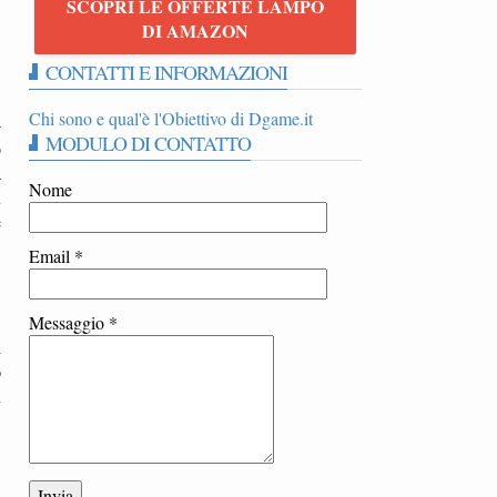
SCOPRI LE OFFERTE LAMPO
DI AMAZON
CONTATTI E INFORMAZIONI
Chi sono e qual'è l'Obiettivo di Dgame.it
-
MODULO DI CONTATTO
o
a
Nome
u
e
Email
*
Messaggio
*
i
o
n