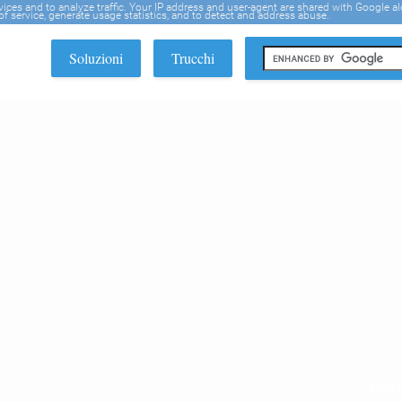
rvices and to analyze traffic. Your IP address and user-agent are shared with Google a
f service, generate usage statistics, and to detect and address abuse.
Soluzioni
Trucchi
EDI