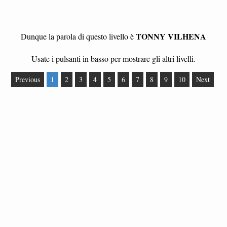
TONNY VILHENA
Dunque la parola di questo livello è
Usate i pulsanti in basso per mostrare gli altri livelli.
Previous
1
2
3
4
5
6
7
8
9
10
Next