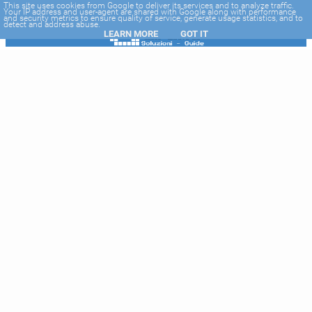
-->
This site uses cookies from Google to deliver its services and to analyze traffic.
Your IP address and user-agent are shared with Google along with performance
and security metrics to ensure quality of service, generate usage statistics, and to
detect and address abuse.
LEARN MORE
GOT IT