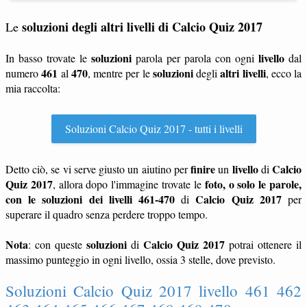
soluzioni degli altri livelli di Calcio Quiz 2017
Le
soluzioni
livello
In basso trovate le
parola per parola con ogni
dal
461
470
soluzioni
altri livelli
numero
al
, mentre per le
degli
, ecco la
mia raccolta:
Soluzioni Calcio Quiz 2017 - tutti i livelli
finire
livello
Calcio
Detto ciò, se vi serve giusto un aiutino per
un
di
Quiz 2017
foto, o solo le parole,
, allora dopo l'immagine trovate le
con le soluzioni dei livelli 461-470
Calcio Quiz 2017
di
per
superare il quadro senza perdere troppo tempo.
Nota
soluzioni
Calcio Quiz 2017
: con queste
di
potrai ottenere il
massimo punteggio in ogni livello, ossia 3 stelle, dove previsto.
Soluzioni Calcio Quiz 2017 livello 461 462