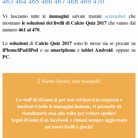
463 464 465 466 467 468 469 470
immagini
Vi lasciamo tutte le
salvate tramite
screenshot
che
le soluzioni dei livelli di Calcio Quiz 2017
mostrano
che vanno dal
461 al 470
numero
.
soluzioni
Calcio Quiz 2017
Le
di
sono le stesse sia se giocate su
iPhone/iPad/iPod
smartphone
tablet
Android
o su
e
, oppure su
PC
.
Niente Spoiler, state tranquilli!
Lo staff di dGame.it per non rovinarci la sorpresa e
mostrarvi tutte le immagini insieme, vi permette di
visualizzarle una alla volta per evitare spoiler!
Segui dGame.it su facebook e rimani sempre aggiornato
sui nuovi livelli e giochi!