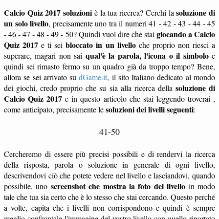
Calcio Quiz 2017 soluzioni
soluzione di
è la tua ricerca? Cerchi la
un solo livello
, precisamente uno tra il numeri 41 - 42 - 43 - 44 - 45
giocando a Calcio
- 46 - 47 - 48 - 49 - 50? Quindi vuol dire che stai
Quiz 2017
bloccato in un livello
e ti sei
che proprio non riesci a
qual'è la parola, l'icona o il simbolo
superare, magari non sai
e
quindi sei rimasto fermo su un quadro già da troppo tempo? Bene,
allora se sei arrivato su
dGame.it
, il sito Italiano dedicato al mondo
soluzione di
dei giochi, credo proprio che su sia alla ricerca della
Calcio Quiz 2017
e in questo articolo che stai leggendo troverai ,
soluzioni dei livelli seguenti
come anticipato, precisamente le
:
41-50
Cercheremo di essere più precisi possibili e di rendervi la ricerca
della risposta, parola o soluzione in generale di ogni livello,
descrivendovi ciò che potete vedere nel livello e lasciandovi, quando
screenshot che mostra la foto del livello
possibile, uno
in modo
tale che tua sia certo che è lo stesso che stai cercando. Questo perché
a volte, capita che i livelli non corrispondono e quindi è sempre
meglio confrontale l'immagine del vostro livello con quello riportato