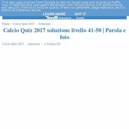
-->
This site uses cookies from Google to deliver its services and to analyze traffic.
Your IP address and user-agent are shared with Google along with performance
and security metrics to ensure quality of service, generate usage statistics, and to
detect and address abuse.
LEARN MORE
GOT IT
EDIT
Home -
Calcio Quiz 2017 -
Soluzioni -
Calcio Quiz 2017 soluzione livello 41-50 | Parola e
foto
Calcio Quiz 2017 -
Soluzioni -
di
Fabian J.P
.