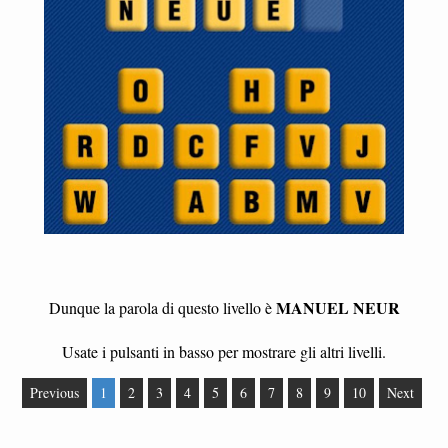
MANUEL NEUR
Dunque la parola di questo livello è
Usate i pulsanti in basso per mostrare gli altri livelli.
Previous
1
2
3
4
5
6
7
8
9
10
Next