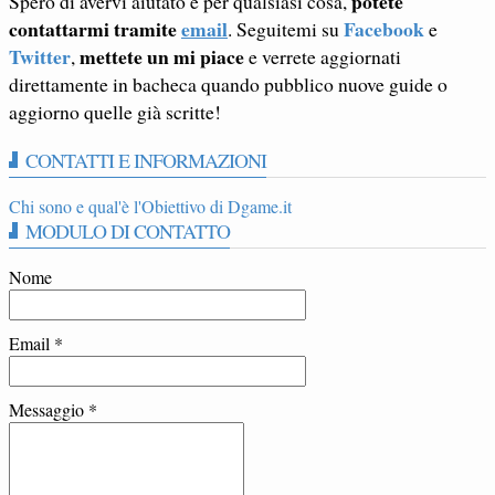
potete
Spero di avervi aiutato e per qualsiasi cosa,
contattarmi tramite
email
Facebook
. Seguitemi su
e
Twitter
mettete un mi piace
,
e verrete aggiornati
direttamente in bacheca quando pubblico nuove guide o
aggiorno quelle già scritte!
CONTATTI E INFORMAZIONI
Chi sono e qual'è l'Obiettivo di Dgame.it
MODULO DI CONTATTO
Nome
Email
*
Messaggio
*