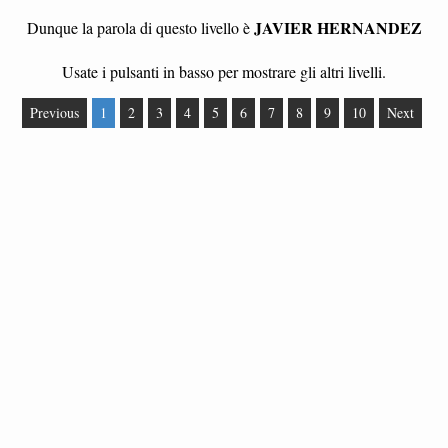
JAVIER HERNANDEZ
Dunque la parola di questo livello è
Usate i pulsanti in basso per mostrare gli altri livelli.
Previous
1
2
3
4
5
6
7
8
9
10
Next