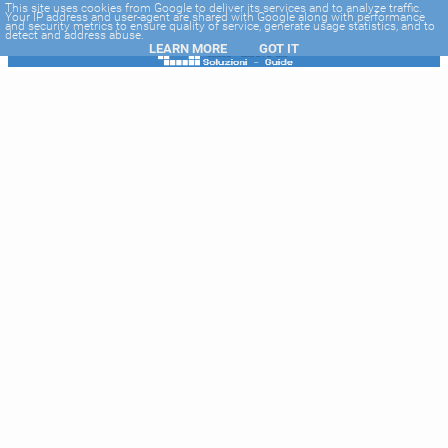
-->
This site uses cookies from Google to deliver its services and to analyze traffic.
Your IP address and user-agent are shared with Google along with performance
and security metrics to ensure quality of service, generate usage statistics, and to
detect and address abuse.
LEARN MORE
GOT IT