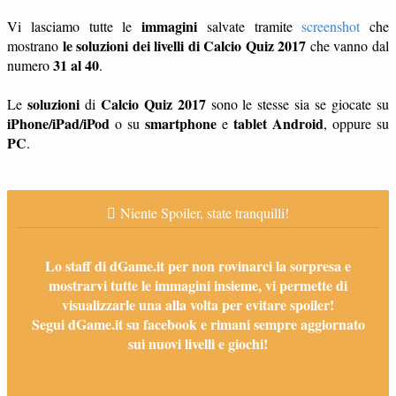
immagini
Vi lasciamo tutte le
salvate tramite
screenshot
che
le soluzioni dei livelli di Calcio Quiz 2017
mostrano
che vanno dal
31 al 40
numero
.
soluzioni
Calcio Quiz 2017
Le
di
sono le stesse sia se giocate su
iPhone/iPad/iPod
smartphone
tablet
Android
o su
e
, oppure su
PC
.
Niente Spoiler, state tranquilli!
Lo staff di dGame.it per non rovinarci la sorpresa e
mostrarvi tutte le immagini insieme, vi permette di
visualizzarle una alla volta per evitare spoiler!
Segui dGame.it su facebook e rimani sempre aggiornato
sui nuovi livelli e giochi!