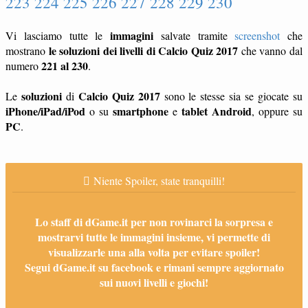
223 224 225 226 227 228 229 230
immagini
Vi lasciamo tutte le
salvate tramite
screenshot
che
le soluzioni dei livelli di Calcio Quiz 2017
mostrano
che vanno dal
221 al 230
numero
.
soluzioni
Calcio Quiz 2017
Le
di
sono le stesse sia se giocate su
iPhone/iPad/iPod
smartphone
tablet
Android
o su
e
, oppure su
PC
.
Niente Spoiler, state tranquilli!
Lo staff di dGame.it per non rovinarci la sorpresa e
mostrarvi tutte le immagini insieme, vi permette di
visualizzarle una alla volta per evitare spoiler!
Segui dGame.it su facebook e rimani sempre aggiornato
sui nuovi livelli e giochi!