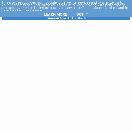
-->
This site uses cookies from Google to deliver its services and to analyze traffic.
Your IP address and user-agent are shared with Google along with performance
and security metrics to ensure quality of service, generate usage statistics, and to
detect and address abuse.
LEARN MORE
GOT IT