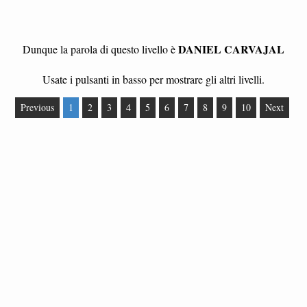
DANIEL CARVAJAL
Dunque la parola di questo livello è
Usate i pulsanti in basso per mostrare gli altri livelli.
Previous
1
2
3
4
5
6
7
8
9
10
Next