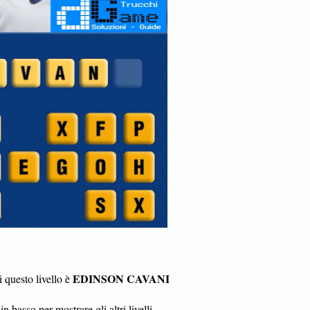
EDINSON CAVANI
 questo livello è
in basso per mostrare gli altri livelli.