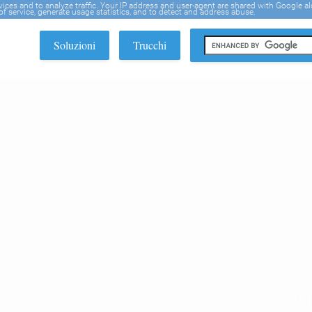
rvices and to analyze traffic. Your IP address and user-agent are shared with Google a
f service, generate usage statistics, and to detect and address abuse.
Soluzioni
Trucchi
EDI