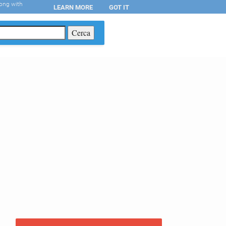
long with
LEARN MORE
GOT IT
T