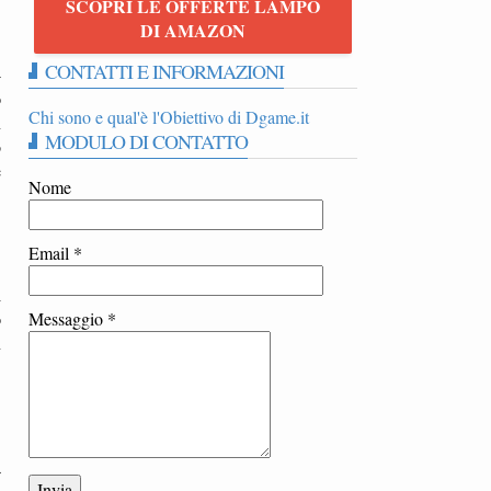
SCOPRI LE OFFERTE LAMPO
DI AMAZON
CONTATTI E INFORMAZIONI
-
o
Chi sono e qual'è l'Obiettivo di Dgame.it
n
MODULO DI CONTATTO
o
e
Nome
Email
*
i
o
Messaggio
*
n
a