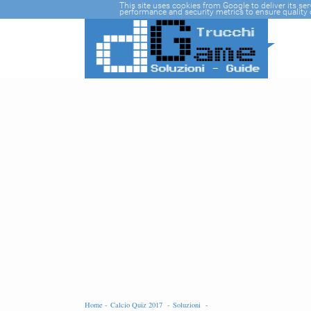
-->
This site uses cookies from Google to deliver its se
performance and security metrics to ensure quality o
Home -
Calcio Quiz 2017 -
Soluzioni -