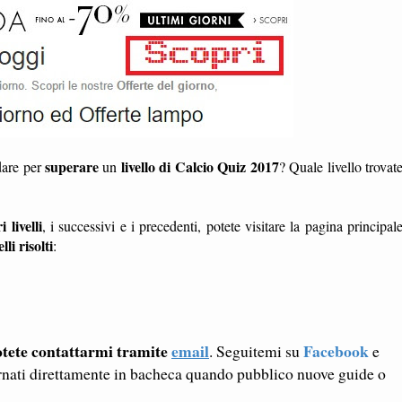
superare
livello di Calcio Quiz 2017
dare per
un
? Quale livello trovat
i livelli
, i successivi e i precedenti, potete visitare la pagina principal
elli risolti
:
tete contattarmi tramite
email
Facebook
. Seguitemi su
e
rnati direttamente in bacheca quando pubblico nuove guide o