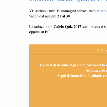
immagini
Vi lasciamo tutte le
salvate tramite
scre
21 al 30
vanno dal numero
.
soluzioni
Calcio Quiz 2017
Le
di
sono le stesse s
PC
oppure su
.
Nien
Lo staff di dGame.it per non rovinarci la 
visualizzarle 
Segui dGame.it su facebook e ri