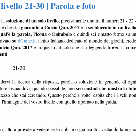
ivello 21-30 | Parola e foto
soluzione di un solo livello
i la
, precisamente uno tra il numeri 21 - 22 
giocando a Calcio Quiz 2017
bloccato in un livell
ire che stai
e ti sei
ual'è la parola, l'icona o il simbolo
e quindi sei rimasto fermo su u
rrivato su
dGame.it
, il sito Italiano dedicato al mondo dei giochi, cred
Calcio Quiz 2017
e in questo articolo che stai leggendo troverai , com
enti
:
21-30
dervi la ricerca della risposta, parola o soluzione in generale di ogn
screenshot che mostra la fot
ello e lasciandovi, quando possibile, uno
tesso che stai cercando. Questo perché a volte, capita che i livelli no
'immagine del vostro livello con quello riportato nella guida.
co
, allora provate a vedere se lo abbiamo già risolto, visitando la nostr