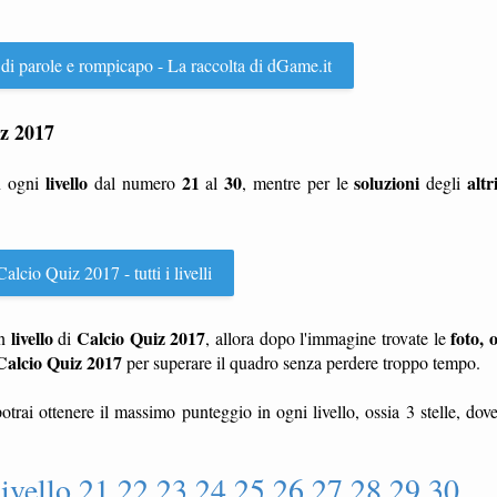
 di parole e rompicapo - La raccolta di dGame.it
iz 2017
livello
21
30
soluzioni
altr
n ogni
dal numero
al
, mentre per le
degli
alcio Quiz 2017 - tutti i livelli
livello
Calcio Quiz 2017
foto, 
n
di
, allora dopo l'immagine trovate le
Calcio Quiz 2017
per superare il quadro senza perdere troppo tempo.
otrai ottenere il massimo punteggio in ogni livello, ossia 3 stelle, dov
ivello 21 22 23 24 25 26 27 28 29 30