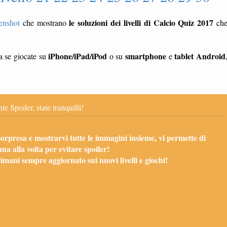
le soluzioni dei livelli di Calcio Quiz 2017
enshot
che mostrano
ch
iPhone/iPad/iPod
smartphone
tablet
Android
ia se giocate su
o su
e
te Spoiler, state tranquilli!
sorpresa e mostrarvi tutte le immagini insieme, vi permette di
una alla volta per evitare spoiler!
mani sempre aggiornato sui nuovi livelli e giochi!