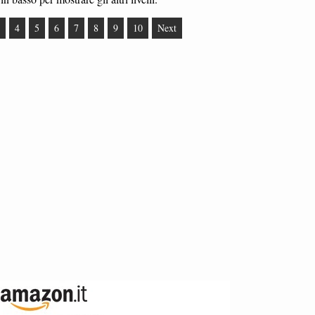
4
5
6
7
8
9
10
Next