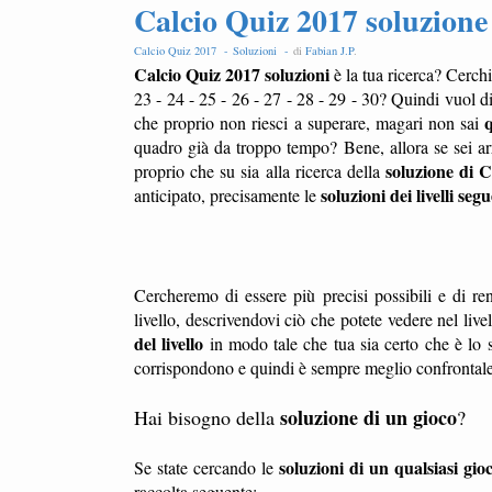
Calcio Quiz 2017 soluzione l
Calcio Quiz 2017 -
Soluzioni -
di
Fabian J.P
.
Calcio Quiz 2017 soluzioni
è la tua ricerca? Cerch
23 - 24 - 25 - 26 - 27 - 28 - 29 - 30? Quindi vuol d
q
che proprio non riesci a superare, magari non sai
quadro già da troppo tempo? Bene, allora se sei a
soluzione di 
proprio che su sia alla ricerca della
soluzioni dei livelli segu
anticipato, precisamente le
Cercheremo di essere più precisi possibili e di ren
livello, descrivendovi ciò che potete vedere nel liv
del livello
in modo tale che tua sia certo che è lo s
corrispondono e quindi è sempre meglio confrontale l
soluzione di un gioco
Hai bisogno della
?
soluzioni di un qualsiasi gio
Se state cercando le
raccolta seguente: