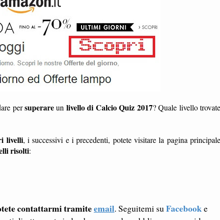
superare
livello di Calcio Quiz 2017
dare per
un
? Quale livello trovat
i livelli
, i successivi e i precedenti, potete visitare la pagina principal
elli risolti
:
tete contattarmi tramite
email
Facebook
. Seguitemi su
e