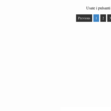
Usate i pulsanti 
Previous
1
2
3