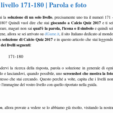
ivello 171-180 | Parola e foto
soluzione di un solo livello
hi la
, precisamente uno tra il numeri 171 
giocando a Calcio Quiz 2017
180? Quindi vuol dire che stai
e ti se
qual'è la parola, l'icona o il simbolo
erare, magari non sai
e quindi se
e, allora se sei arrivato su
dGame.it
, il sito Italiano dedicato al mond
soluzione di Calcio Quiz 2017
la
e in questo articolo che stai leggend
dei livelli seguenti
:
171-180
dervi la ricerca della risposta, parola o soluzione in generale di ogn
screenshot che mostra la fot
ello e lasciandovi, quando possibile, uno
tesso che stai cercando. Questo perché a volte, capita che i livelli no
'immagine del vostro livello con quello riportato nella guida.
co
, allora provate a vedere se lo abbiamo già risolto, visitando la nostr