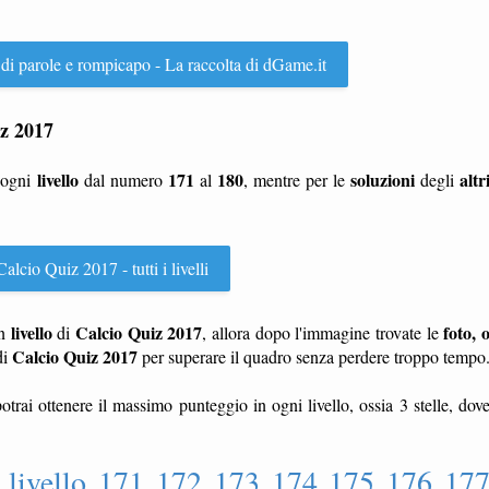
 di parole e rompicapo - La raccolta di dGame.it
iz 2017
livello
171
180
soluzioni
altr
 ogni
dal numero
al
, mentre per le
degli
alcio Quiz 2017 - tutti i livelli
livello
Calcio Quiz 2017
foto, 
n
di
, allora dopo l'immagine trovate le
Calcio Quiz 2017
di
per superare il quadro senza perdere troppo tempo
otrai ottenere il massimo punteggio in ogni livello, ossia 3 stelle, dov
 livello 171 172 173 174 175 176 17