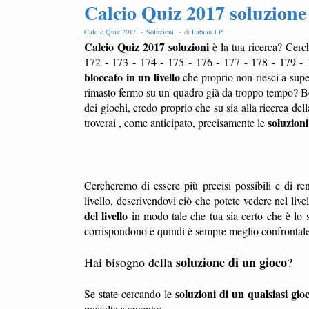
Calcio Quiz 2017 soluzione l
Calcio Quiz 2017 -
Soluzioni -
di
Fabian J.P
.
Calcio Quiz 2017 soluzioni
è la tua ricerca? Cerc
172 - 173 - 174 - 175 - 176 - 177 - 178 - 179 - 
bloccato in un livello
che proprio non riesci a sup
rimasto fermo su un quadro già da troppo tempo? Ben
dei giochi, credo proprio che su sia alla ricerca del
soluzioni 
troverai , come anticipato, precisamente le
Cercheremo di essere più precisi possibili e di ren
livello, descrivendovi ciò che potete vedere nel liv
del livello
in modo tale che tua sia certo che è lo s
corrispondono e quindi è sempre meglio confrontale l
soluzione di un gioco
Hai bisogno della
?
soluzioni di un qualsiasi gio
Se state cercando le
raccolta seguente: