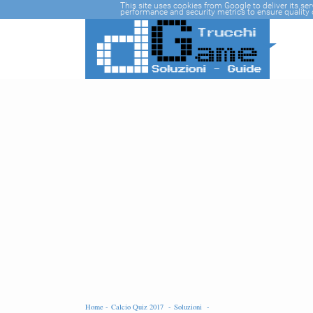
-->
This site uses cookies from Google to deliver its se
performance and security metrics to ensure quality o
Home -
Calcio Quiz 2017 -
Soluzioni -