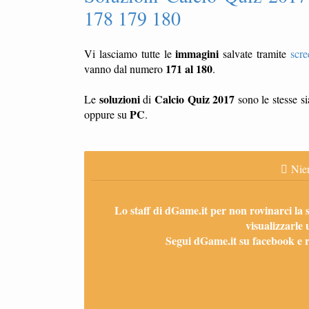
178 179 180
immagini
Vi lasciamo tutte le
salvate tramite
scre
171 al 180
vanno dal numero
.
soluzioni
Calcio Quiz 2017
Le
di
sono le stesse s
PC
oppure su
.
Nien
Lo staff di dGame.it per non rovinarci la 
visualizzarle 
Segui dGame.it su facebook e ri