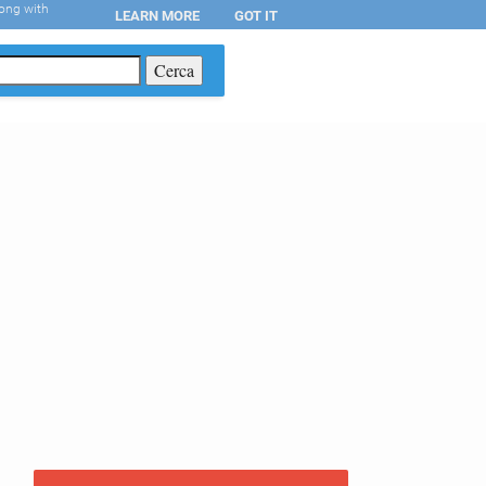
long with
LEARN MORE
GOT IT
T