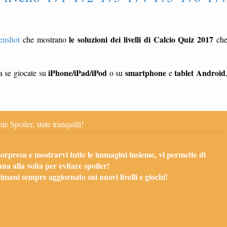
le soluzioni dei livelli di Calcio Quiz 2017
enshot
che mostrano
ch
iPhone/iPad/iPod
smartphone
tablet
Android
ia se giocate su
o su
e
te Spoiler, state tranquilli!
sorpresa e mostrarvi tutte le immagini insieme, vi permette di
una alla volta per evitare spoiler!
mani sempre aggiornato sui nuovi livelli e giochi!