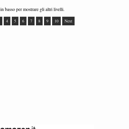
in basso per mostrare gli altri livelli.
4
5
6
7
8
9
10
Next