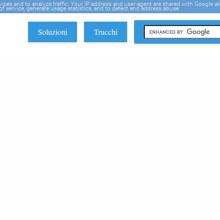
rvices and to analyze traffic. Your IP address and user-agent are shared with Google a
f service, generate usage statistics, and to detect and address abuse.
Soluzioni
Trucchi
EDI