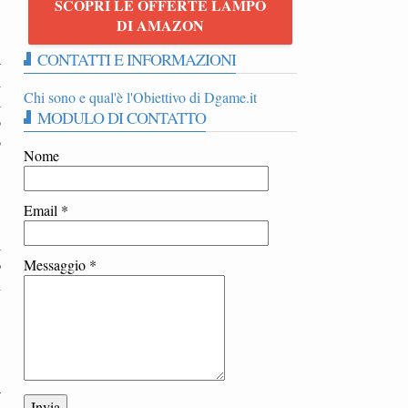
SCOPRI LE OFFERTE LAMPO
DI AMAZON
CONTATTI E INFORMAZIONI
-
i
Chi sono e qual'è l'Obiettivo di Dgame.it
i
MODULO DI CONTATTO
o
o
Nome
Email
*
i
o
Messaggio
*
n
a