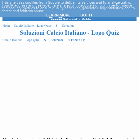
-->
This site uses cookies from Google to deliver its services and to analyze traffic.
Your IP address and user-agent are shared with Google along with performance
and security metrics to ensure quality of service, generate usage statistics, and to
detect and address abuse.
LEARN MORE
GOT IT
EDIT
Home -
Calcio Italiano - Logo Quiz -
S -
Soluzioni -
Soluzioni Calcio Italiano - Logo Quiz
Calcio Italiano - Logo Quiz -
S -
Soluzioni -
di
Fabian J.P
.