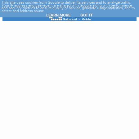
-->
This site uses cookies from Google to deliver its services and to analyze traffic.
Your IP address and user-agent are shared with Google along with performance
and security metrics to ensure quality of service, generate usage statistics, and to
detect and address abuse.
LEARN MORE
GOT IT