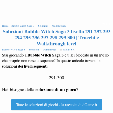
EDIT
Home -
Bubble Witch Saga 3 -
Soluzioni -
Walkthrough -
Soluzioni Bubble Witch Saga 3 livello 291 292 293
294 295 296 297 298 299 300 | Trucchi e
Walkthrough level
Bubble Witch Saga 3 -
Soluzioni -
Walkthrough -
di
Fabian J.P
.
Bubble Witch Saga 3
Stai giocando a
e ti sei bloccato in un livello
che proprio non riesci a superare? In questo articolo troverai le
soluzioni dei livelli seguenti
:
291-300
soluzione di un gioco
Hai bisogno della
?
Tutte le soluzioni di giochi - la raccolta di dGame.it