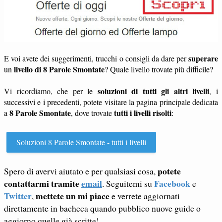
superare
E voi avete dei suggerimenti, trucchi o consigli da dare per
livello di 8 Parole Smontate
un
? Quale livello trovate più difficile?
soluzioni di tutti gli altri livelli
Vi ricordiamo, che per le
, i
successivi e i precedenti, potete visitare la pagina principale dedicata
8 Parole Smontate
tutti i livelli risolti
a
, dove trovate
:
Soluzioni 8 Parole Smontate - tutti i livelli
potete
Spero di avervi aiutato e per qualsiasi cosa,
contattarmi tramite
email
Facebook
. Seguitemi su
e
Twitter
mettete un mi piace
,
e verrete aggiornati
direttamente in bacheca quando pubblico nuove guide o
aggiorno quelle già scritte!