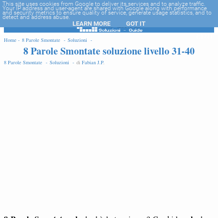
-->
This site uses cookies from Google to deliver its services and to analyze traffic.
Your IP address and user-agent are shared with Google along with performance
and security metrics to ensure quality of service, generate usage statistics, and to
detect and address abuse.
LEARN MORE
GOT IT
EDIT
Home -
8 Parole Smontate -
Soluzioni -
8 Parole Smontate soluzione livello 31-40
8 Parole Smontate -
Soluzioni -
di
Fabian J.P
.