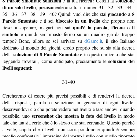
8 Parole Smontate soluzioni
soluzione
è la tua ricerca? Cerchi la
di un solo livello
, precisamente uno tra il numeri 31 - 32 - 33 - 34 -
giocando a 8
35 - 36 - 37 - 38 - 39 - 40? Quindi vuol dire che stai
Parole Smontate
bloccato in un livello
e ti sei
che proprio non
qual'è la parola, l'icona o il
riesci a superare, magari non sai
simbolo
e quindi sei rimasto fermo su un quadro già da troppo
tempo? Bene, allora se sei arrivato su
dGame.it
, il sito Italiano
dedicato al mondo dei giochi, credo proprio che su sia alla ricerca
soluzione di 8 Parole Smontate
della
e in questo articolo che stai
soluzioni dei
leggendo troverai , come anticipato, precisamente le
livelli seguenti
:
31-40
Cercheremo di essere più precisi possibili e di rendervi la ricerca
della risposta, parola o soluzione in generale di ogni livello,
descrivendovi ciò che potete vedere nel livello e lasciandovi, quando
screenshot che mostra la foto del livello
possibile, uno
in modo
tale che tua sia certo che è lo stesso che stai cercando. Questo perché
a volte, capita che i livelli non corrispondono e quindi è sempre
meglio confrontale l'immagine del vostro livello con quello riportato