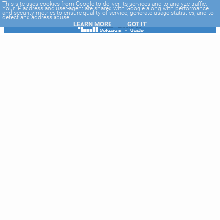
-->
This site uses cookies from Google to deliver its services and to analyze traffic.
Your IP address and user-agent are shared with Google along with performance
and security metrics to ensure quality of service, generate usage statistics, and to
detect and address abuse.
LEARN MORE
GOT IT