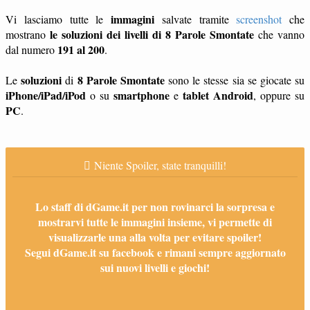
immagini
Vi lasciamo tutte le
salvate tramite
screenshot
che
le soluzioni dei livelli di 8 Parole Smontate
mostrano
che vanno
191 al 200
dal numero
.
soluzioni
8 Parole Smontate
Le
di
sono le stesse sia se giocate su
iPhone/iPad/iPod
smartphone
tablet
Android
o su
e
, oppure su
PC
.
Niente Spoiler, state tranquilli!
Lo staff di dGame.it per non rovinarci la sorpresa e
mostrarvi tutte le immagini insieme, vi permette di
visualizzarle una alla volta per evitare spoiler!
Segui dGame.it su facebook e rimani sempre aggiornato
sui nuovi livelli e giochi!