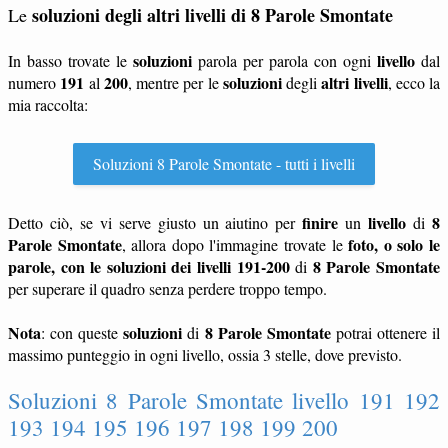
soluzioni degli altri livelli di 8 Parole Smontate
Le
soluzioni
livello
In basso trovate le
parola per parola con ogni
dal
191
200
soluzioni
altri livelli
numero
al
, mentre per le
degli
, ecco la
mia raccolta:
Soluzioni 8 Parole Smontate - tutti i livelli
finire
livello
8
Detto ciò, se vi serve giusto un aiutino per
un
di
Parole Smontate
foto, o solo le
, allora dopo l'immagine trovate le
parole, con le soluzioni dei livelli 191-200
8 Parole Smontate
di
per superare il quadro senza perdere troppo tempo.
Nota
soluzioni
8 Parole Smontate
: con queste
di
potrai ottenere il
massimo punteggio in ogni livello, ossia 3 stelle, dove previsto.
Soluzioni 8 Parole Smontate livello 191 192
193 194 195 196 197 198 199 200