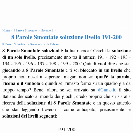
EDIT
Home -
8 Parole Smontate -
Soluzioni -
8 Parole Smontate soluzione livello 191-200
8 Parole Smontate -
Soluzioni -
di
Fabian J.P
.
8 Parole Smontate soluzioni
soluzione
è la tua ricerca? Cerchi la
di un solo livello
, precisamente uno tra il numeri 191 - 192 - 193 -
194 - 195 - 196 - 197 - 198 - 199 - 200? Quindi vuol dire che stai
giocando a 8 Parole Smontate
bloccato in un livello
e ti sei
che
qual'è la parola,
proprio non riesci a superare, magari non sai
l'icona o il simbolo
e quindi sei rimasto fermo su un quadro già da
troppo tempo? Bene, allora se sei arrivato su
dGame.it
, il sito
Italiano dedicato al mondo dei giochi, credo proprio che su sia alla
soluzione di 8 Parole Smontate
ricerca della
e in questo articolo
che stai leggendo troverai , come anticipato, precisamente le
soluzioni dei livelli seguenti
:
191-200