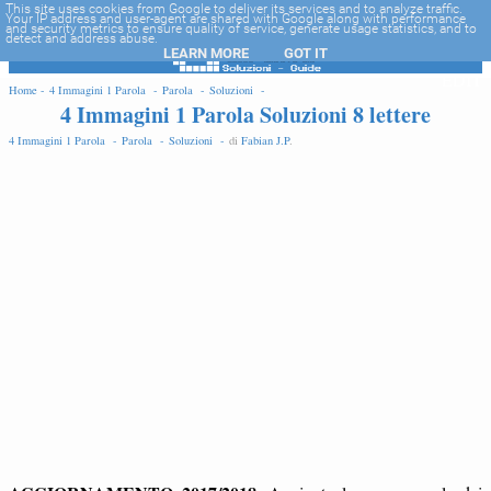
-->
This site uses cookies from Google to deliver its services and to analyze traffic.
Your IP address and user-agent are shared with Google along with performance
and security metrics to ensure quality of service, generate usage statistics, and to
detect and address abuse.
LEARN MORE
GOT IT
EDIT
Home -
4 Immagini 1 Parola -
Parola -
Soluzioni -
4 Immagini 1 Parola Soluzioni 8 lettere
4 Immagini 1 Parola -
Parola -
Soluzioni -
di
Fabian J.P
.