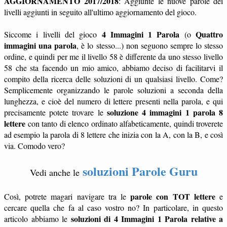
AGGIORNAMENTO 2017/2018
: Aggiunte le nuove parole dei
livelli aggiunti in seguito all'ultimo aggiornamento del gioco.
4 Immagini 1 Parola
Quattro
Siccome i livelli del gioco
(o
immagini una parola
, è lo stesso...) non seguono sempre lo stesso
ordine, e quindi per me il livello 58 è differente da uno stesso livello
58 che sta facendo un mio amico, abbiamo deciso di facilitarvi il
compito della ricerca delle soluzioni di un qualsiasi livello. Come?
Semplicemente organizzando le parole soluzioni a seconda della
lunghezza, e cioè del numero di lettere presenti nella parola, e qui
soluzione 4 immagini 1 parola 8
precisamente potete trovare le
lettere
con tanto di elenco ordinato alfabeticamente, quindi troverete
ad esempio la parola di 8 lettere che inizia con la A, con la B, e così
via. Comodo vero?
soluzioni Parole Guru
Vedi anche le
parole con TOT lettere
Così, potrete magari navigare tra le
e
cercare quella che fa al caso vostro no? In particolare, in questo
soluzioni di 4 Immagini 1 Parola relative a
articolo abbiamo le