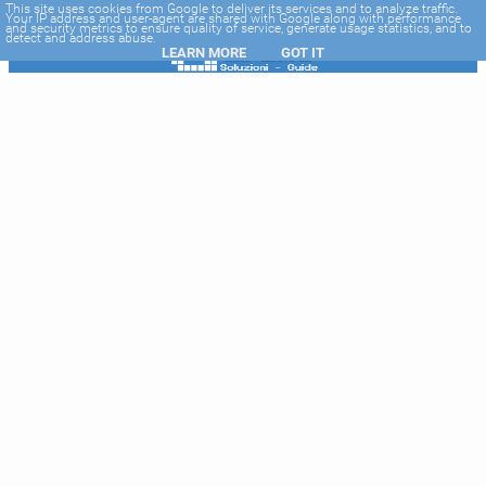
-->
This site uses cookies from Google to deliver its services and to analyze traffic.
Your IP address and user-agent are shared with Google along with performance
and security metrics to ensure quality of service, generate usage statistics, and to
detect and address abuse.
LEARN MORE
GOT IT